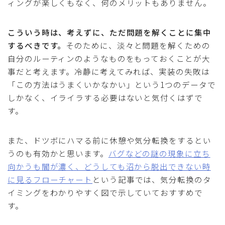
ィングが楽しくもなく、何のメリットもありません。
こういう時は、考えずに、ただ問題を解くことに集中
するべきです。
そのために、淡々と問題を解くための
自分のルーティンのようなものをもっておくことが大
事だと考えます。冷静に考えてみれば、実装の失敗は
「この方法はうまくいかなかい」という1つのデータで
しかなく、イライラする必要はないと気付くはずで
す。
また、ドツボにハマる前に休憩や気分転換をするとい
うのも有効かと思います。
バグなどの謎の現象に立ち
向かうも闇が濃く、どうしても沼から脱出できない時
に見るフローチャート
という記事では、気分転換のタ
イミングをわかりやすく図で示していておすすめで
す。