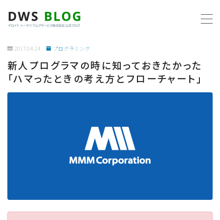
MENU
2017.04.24
プログラミング
新人プログラマの時に知っておきたかった
ホーム
「ハマったときの考え方とフローチャート」
AWS
プログラミング
ビジネス
リモートワーク
社内制度