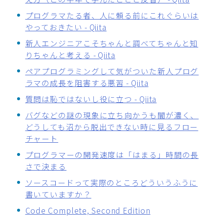
プログラマたる者、人に頼る前にこれぐらいは
やっておきたい - Qiita
新人エンジニアこそちゃんと調べてちゃんと知
りちゃんと考える - Qiita
ペアプログラミングして気がついた新人プログ
ラマの成長を阻害する悪習 - Qiita
質問は恥ではないし役に立つ - Qiita
バグなどの謎の現象に立ち向かうも闇が濃く、
どうしても沼から脱出できない時に見るフロー
チャート
プログラマーの開発速度は「はまる」時間の長
さで決まる
ソースコードって実際のところどういうふうに
書いていますか？
Code Complete, Second Edition