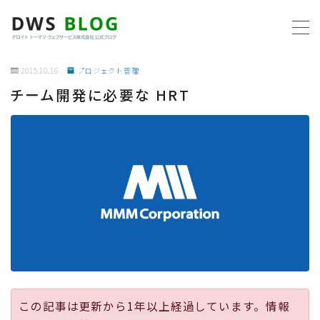
MENU
2015.10.16
プロジェクト管理
チーム開発に必要な HRT
ホーム
AWS
プログラミング
ビジネス
リモートワーク
社内制度
この記事は更新から1年以上経過しています。情報