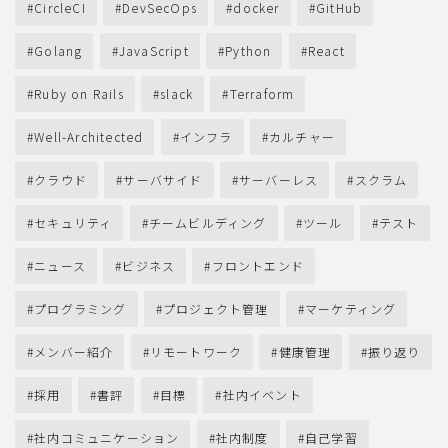
CircleCI
DevSecOps
docker
GitHub
Golang
JavaScript
Python
React
Ruby on Rails
slack
Terraform
Well-Architected
インフラ
カルチャー
クラウド
サーバサイド
サーバーレス
スクラム
セキュリティ
チームビルディング
ツール
テスト
ニュース
ビジネス
フロントエンド
プログラミング
プロジェクト管理
マーケティング
メンバー紹介
リモートワーク
健康管理
振り返り
採用
書評
目標
社内イベント
社内コミュニケーション
社内制度
自己学習