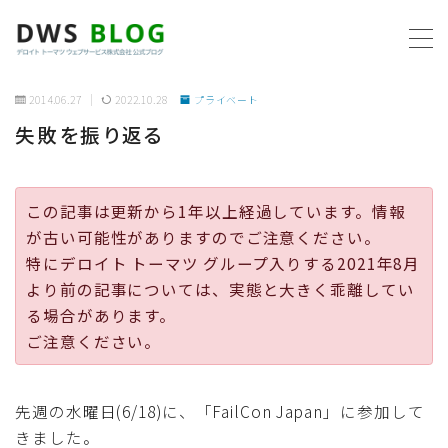
MENU
2014.06.27
2022.10.28
プライベート
失敗を振り返る
ホーム
AWS
この記事は更新から1年以上経過しています。情報
が古い可能性がありますのでご注意ください。
プログラミング
特にデロイト トーマツ グループ入りする2021年8月
より前の記事については、実態と大きく乖離してい
ビジネス
る場合があります。
ご注意ください。
リモートワーク
先週の水曜日(6/18)に、「FailCon Japan」に参加して
社内制度
きました。