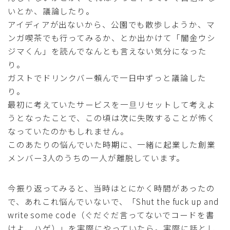
いとか、議論したり。
アイディアが出ないから、公園でも散歩しようか、マ
ンガ喫茶でも行ってみるか、とか出かけて「闇金ウシ
ジマくん」を読んでなんとも言えない気分になった
り。
ガストでドリンクバー頼んで一日中ずっと議論した
り。
最初に考えていたサービスを一旦リセットして考えよ
うとなったことで、この頃は次に失敗することが怖く
なっていたのかもしれません。
このあたりの悩んでいた時期に、一緒に起業した創業
メンバー3人のうちの一人が離脱しています。
今振り返ってみると、当時はとにかく時間があったの
で、あれこれ悩んでいないで、「Shut the fuck up and
write some code（ぐだぐだ言ってないでコードを書
けよ、ハゲ）」を実際にやっていたら。実際に話とし