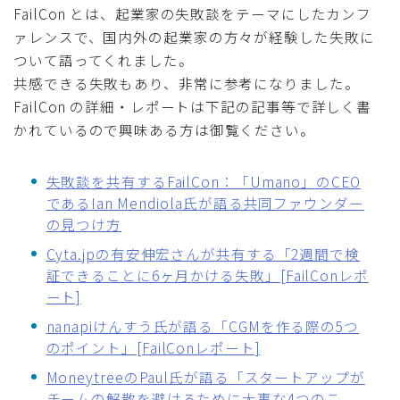
FailCon とは、起業家の失敗談をテーマにしたカンフ
採用
ァレンスで、国内外の起業家の方々が経験した失敗に
ついて語ってくれました。
公式ページ
共感できる失敗もあり、非常に参考になりました。
FailCon の詳細・レポートは下記の記事等で詳しく書
かれているので興味ある方は御覧ください。
失敗談を共有するFailCon：「Umano」のCEO
であるIan Mendiola氏が語る共同ファウンダー
の見つけ方
Cyta.jpの有安伸宏さんが共有する「2週間で検
証できることに6ヶ月かける失敗」[FailConレポ
ート]
nanapiけんすう氏が語る「CGMを作る際の5つ
のポイント」[FailConレポート]
MoneytreeのPaul氏が語る「スタートアップが
チームの解散を避けるために大事な4つのこ