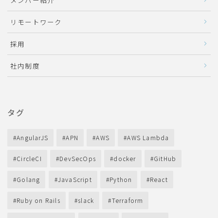
メンバー紹介
リモートワーク
採用
社内制度
タグ
AngularJS
APN
AWS
AWS Lambda
CircleCI
DevSecOps
docker
GitHub
Golang
JavaScript
Python
React
Ruby on Rails
slack
Terraform