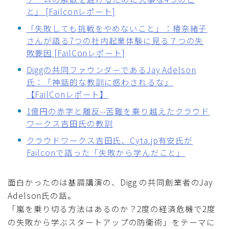
と」 [Failconレポート]
「失敗しても挑戦をやめないこと」：椿奈緒子
さんが語る7つの社内起業体験に見る７つの失
敗要因 [FailConレポート]
Diggの共同ファウンダーであるJay Adelson
氏：「神話的な教訓に惑わされるな」
【FailConレポート】
1億円の赤字と離反--苦難を乗り越えたクラウド
ワークス吉田氏の教訓
クラウドワークス吉田氏、Cyta.jp有安氏が
Failconで語った「失敗から学んだこと」
面白かったのは基調講演の、Digg の共同創業者のJay
Adelson氏の話。
「嵐を乗り切る方法はあるのか？2度の経済危機で2度
の失敗から学ぶスタートアップの防衛術」をテーマに