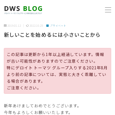
MENU
2019.01.12
2022.10.25
プライベート
新しいことを始めるには小さいことから
ホーム
AWS
この記事は更新から1年以上経過しています。情報
が古い可能性がありますのでご注意ください。
プログラミング
特にデロイト トーマツ グループ入りする2021年8月
より前の記事については、実態と大きく乖離してい
ビジネス
る場合があります。
ご注意ください。
リモートワーク
新年あけましておめでとうございます。
社内制度
今年もよろしくお願いいたします。