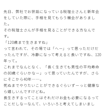
採用
先日、弊社でお世話になっている税理士さんと新年会
をしていた際に、手相を見てもらう機会がありまし
公式ページ
た。
その税理士さんが手相を見ることができる方なんで
す。
「120歳まで生きますね」
って言われて、その場では「へー」って思っただけだ
ったんですが、冷静になって考えると長いですね、120
年って。
これまでなんとなく、「長く生きても男性の平均寿命
の80歳ぐらいかなー」って思っていたんですが、さら
にそこから40年……。
死ぬまでやりたいことができるぐらいずーっと健康な
ら嬉しいんですけどね。
長生きするってことはそれだけお金も必要になるって
ことだしなーなんて、いろいろと考えてしまいまし