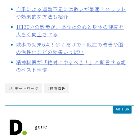
自粛による運動不足には散歩が最適！メリット
や効果的な方法も紹介
1日30分の散歩が、あなたの心と身体の健康を
大きく向上させる
散歩の効果6点！歩くだけで不眠症の改善や脳
の活性化などの効果いっぱい
精神科医が「絶対にやるべき！」と断言する朝
のベスト習慣
#リモートワーク
#健康管理
AUTHOR
gene