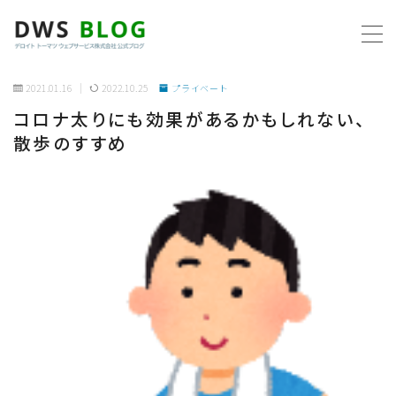
MENU
2021.01.16
2022.10.25
プライベート
コロナ太りにも効果があるかもしれない、
ホーム
散歩のすすめ
AWS
プログラミング
ビジネス
リモートワーク
社内制度