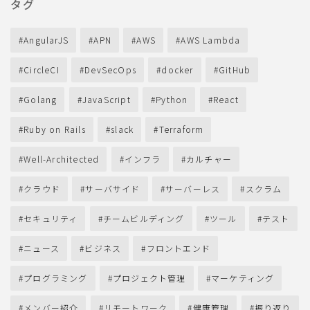
タグ
AngularJS
APN
AWS
AWS Lambda
CircleCI
DevSecOps
docker
GitHub
Golang
JavaScript
Python
React
Ruby on Rails
slack
Terraform
Well-Architected
インフラ
カルチャー
クラウド
サーバサイド
サーバーレス
スクラム
セキュリティ
チームビルディング
ツール
テスト
ニュース
ビジネス
フロントエンド
プログラミング
プロジェクト管理
マーケティング
メンバー紹介
リモートワーク
健康管理
振り返り