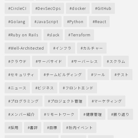
CircleCI
DevSecOps
docker
GitHub
Golang
JavaScript
Python
React
Ruby on Rails
slack
Terraform
Well-Architected
インフラ
カルチャー
クラウド
サーバサイド
サーバーレス
スクラム
セキュリティ
チームビルディング
ツール
テスト
ニュース
ビジネス
フロントエンド
プログラミング
プロジェクト管理
マーケティング
メンバー紹介
リモートワーク
健康管理
振り返り
採用
書評
目標
社内イベント