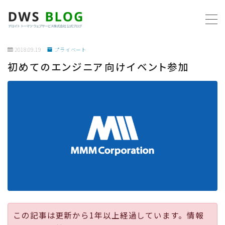
MENU
2018.09.19
プライベート
初めてのエンジニア向けイベント参加
ホーム
AWS
プログラミング
ビジネス
リモートワーク
社内制度
この記事は更新から1年以上経過しています。情報