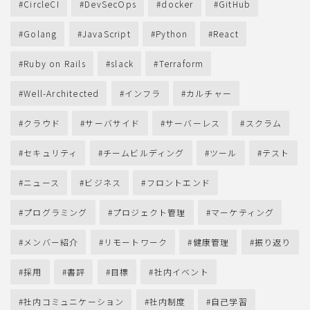
CircleCI
DevSecOps
docker
GitHub
Golang
JavaScript
Python
React
Ruby on Rails
slack
Terraform
Well-Architected
インフラ
カルチャー
クラウド
サーバサイド
サーバーレス
スクラム
セキュリティ
チームビルディング
ツール
テスト
ニュース
ビジネス
フロントエンド
プログラミング
プロジェクト管理
マーケティング
メンバー紹介
リモートワーク
健康管理
振り返り
採用
書評
目標
社内イベント
社内コミュニケーション
社内制度
自己学習