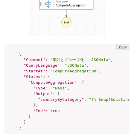
{
"Comment"
:
"集計とグループ化 – JSONata"
,
"QueryLanguage"
:
"JSONata"
,
"StartAt"
:
"ComputeAggregation"
,
"States"
:
{
"ComputeAggregation"
:
{
"Type"
:
"Pass"
,
"Output"
:
{
"summaryByCategory"
:
"{% $map($distinct
}
,
"End"
:
true
}
}
}