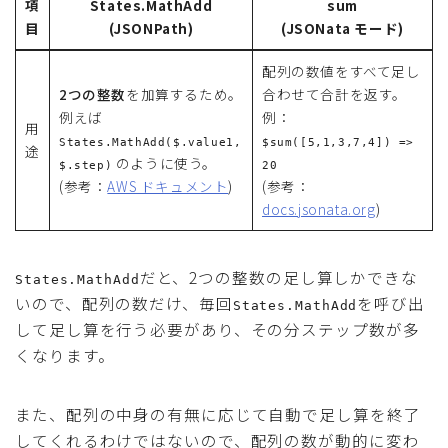
項
States.MathAdd
sum
目
(JSONPath)
(JSONata モード)
配列の数値をすべて足し
2つの整数
を加算するため。
合わせて合計を返す。
例えば
例：
用
States.MathAdd($.value1,
$sum([5,1,3,7,4]) =>
途
のように使う。
$.step)
20
(参考：
AWS ドキュメント
)
(参考：
docs.jsonata.org
)
だと、2つの整数の足し算しかできな
States.MathAdd
いので、配列の数だけ、毎回
を呼び出
States.MathAdd
して足し算を行う必要があり、その分ステップ数が多
くなります。
また、配列の中身の有無に応じて自動で足し算を終了
してくれるわけではないので、配列の数が動的に変わ