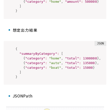
{
"category"
:
"home"
,
"amount"
:
500000
}
]
}
想定出力結果
{
"summaryByCategory"
:
[
{
"category"
:
"home"
,
"total"
:
1300000
}
,
{
"category"
:
"auto"
,
"total"
:
135000
}
,
{
"category"
:
"boat"
,
"total"
:
15000
}
]
}
JSONPath