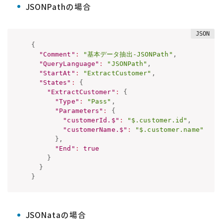
JSONPathの場合
{
"Comment"
:
"基本データ抽出-JSONPath"
,
"QueryLanguage"
:
"JSONPath"
,
"StartAt"
:
"ExtractCustomer"
,
"States"
:
{
"ExtractCustomer"
:
{
"Type"
:
"Pass"
,
"Parameters"
:
{
"customerId.$"
:
"$.customer.id"
,
"customerName.$"
:
"$.customer.name"
}
,
"End"
:
true
}
}
}
JSONataの場合