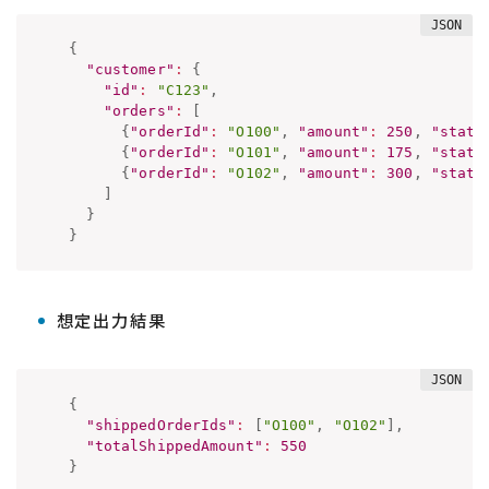
{
"customer"
:
{
"id"
:
"C123"
,
"orders"
:
[
{
"orderId"
:
"O100"
,
"amount"
:
250
,
"statu
{
"orderId"
:
"O101"
,
"amount"
:
175
,
"statu
{
"orderId"
:
"O102"
,
"amount"
:
300
,
"statu
]
}
}
想定出力結果
{
"shippedOrderIds"
:
[
"O100"
,
"O102"
]
,
"totalShippedAmount"
:
550
}