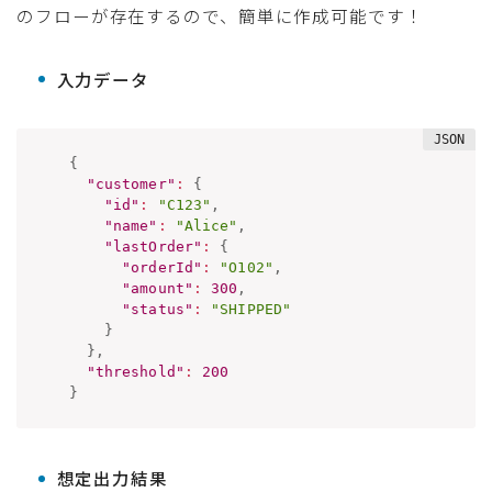
のフローが存在するので、簡単に作成可能です！
入力データ
{
"customer"
:
{
"id"
:
"C123"
,
"name"
:
"Alice"
,
"lastOrder"
:
{
"orderId"
:
"O102"
,
"amount"
:
300
,
"status"
:
"SHIPPED"
}
}
,
"threshold"
:
200
}
想定出力結果