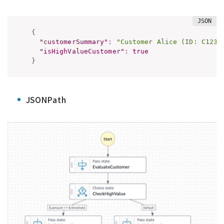
{
"customerSummary"
:
"Customer Alice (ID: C123)
"isHighValueCustomer"
:
true
}
JSONPath