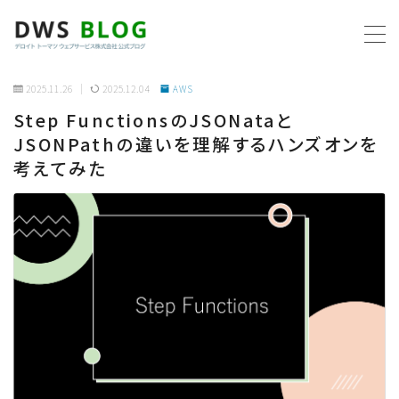
MENU
2025.11.26
2025.12.04
AWS
Step FunctionsのJSONataと
ホーム
JSONPathの違いを理解するハンズオンを
考えてみた
AWS
プログラミング
ビジネス
リモートワーク
社内制度