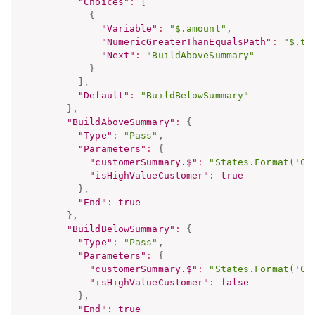
"Choices"
:
[
{
"Variable"
:
"$.amount"
,
"NumericGreaterThanEqualsPath"
:
"$.th
"Next"
:
"BuildAboveSummary"
}
]
,
"Default"
:
"BuildBelowSummary"
}
,
"BuildAboveSummary"
:
{
"Type"
:
"Pass"
,
"Parameters"
:
{
"customerSummary.$"
:
"States.Format('Cu
"isHighValueCustomer"
:
true
}
,
"End"
:
true
}
,
"BuildBelowSummary"
:
{
"Type"
:
"Pass"
,
"Parameters"
:
{
"customerSummary.$"
:
"States.Format('Cu
"isHighValueCustomer"
:
false
}
,
"End"
:
true