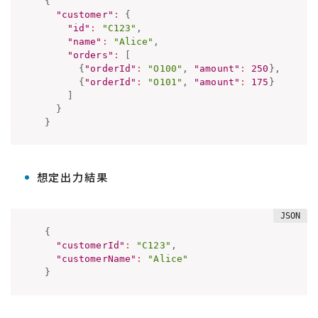
{
"customer"
:
{
"id"
:
"C123"
,
"name"
:
"Alice"
,
"orders"
:
[
{
"orderId"
:
"O100"
,
"amount"
:
250
}
,
{
"orderId"
:
"O101"
,
"amount"
:
175
}
]
}
}
想定出力結果
{
"customerId"
:
"C123"
,
"customerName"
:
"Alice"
}