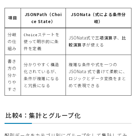
JSONPath（Choi
JSONata（式による条件分
項目
ce State）
岐）
分岐
ステートを
Choice
JSONata式で
三項演算子
、
比
の仕
使って明示的に条
較演算子
が使える
組み
件を定義
書き
分かりやすく構造
複雑な条件や式を一つの
方の
化されているが、
JSONata 式で書けて柔軟に、
分か
条件が複雑になる
ロジックとデータ変換をまと
りや
と冗長になる
めて表現できる
すさ
比較4：集計とグループ化
配列データをカテゴリ別にグループ化して集計してみ