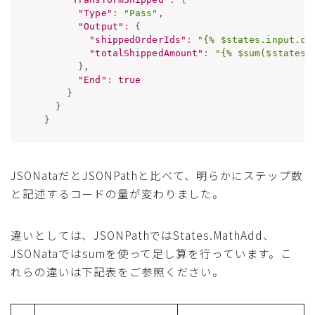
"Type"
:
"Pass"
,
"Output"
:
{
"shippedOrderIds"
:
"{% $states.input.cu
"totalShippedAmount"
:
"{% $sum($states.
}
,
"End"
:
true
}
}
}
JSONataだとJSONPathと比べて、明らかにステップ数
と記述するコードの量が変わりました。
違いとしては、JSONPathではStates.MathAdd、
JSONataではsumを使って足し算を行っています。こ
れらの違いは下記表をご参照ください。