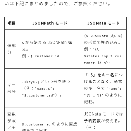
いは下記にまとめましたので、ご参照ください。
項目
JSONPath モード
JSONata モード
{% <JSONata 式> %}
から始まる JSONPath 構
の形式で埋め込み。
$
値部
文。
例：
"{%
分
例：
$.customer.id
$states.input.cus
tomer.id %}"
「. $」をキー名につ
という形を使う
けることなく
、通常
.<key>.$
キー
（例：
のキー名で
"name.$":
"name":
部分
）。
のように
"$.customer.id"
"{% … %}"
記載。
変数
JSONata モードでは
参照
予約変数
が使える。
のように直接
$.customer.id
／予
（例：
値を取り出す。