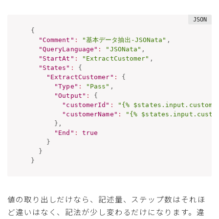
{
"Comment"
:
"基本データ抽出-JSONata"
,
"QueryLanguage"
:
"JSONata"
,
"StartAt"
:
"ExtractCustomer"
,
"States"
:
{
"ExtractCustomer"
:
{
"Type"
:
"Pass"
,
"Output"
:
{
"customerId"
:
"{% $states.input.custome
"customerName"
:
"{% $states.input.custo
}
,
"End"
:
true
}
}
}
値の取り出しだけなら、記述量、ステップ数はそれほ
ど違いはなく、記法が少し変わるだけになります。違