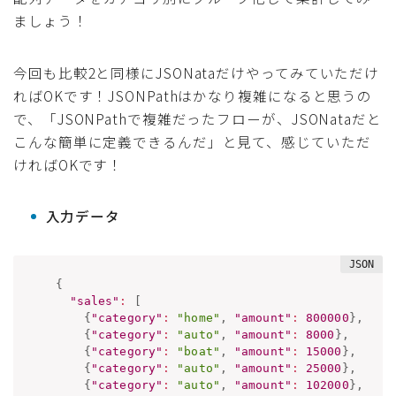
ましょう！
今回も比較2と同様にJSONataだけやってみていただけ
ればOKです！JSONPathはかなり複雑になると思うの
で、「JSONPathで複雑だったフローが、JSONataだと
こんな簡単に定義できるんだ」と見て、感じていただ
ければOKです！
入力データ
{
"sales"
:
[
{
"category"
:
"home"
,
"amount"
:
800000
}
,
{
"category"
:
"auto"
,
"amount"
:
8000
}
,
{
"category"
:
"boat"
,
"amount"
:
15000
}
,
{
"category"
:
"auto"
,
"amount"
:
25000
}
,
{
"category"
:
"auto"
,
"amount"
:
102000
}
,