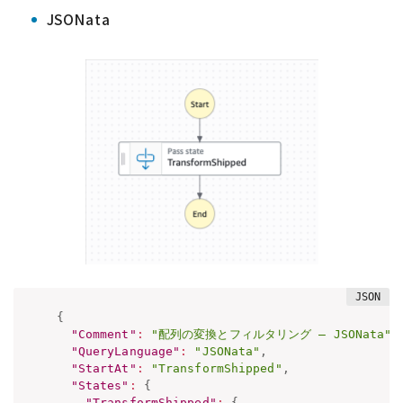
JSONata
{
"Comment"
:
"配列の変換とフィルタリング – JSONata"
,
"QueryLanguage"
:
"JSONata"
,
"StartAt"
:
"TransformShipped"
,
"States"
:
{
"TransformShipped"
:
{