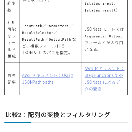
約変
、
$states.input
数
）
$states.result
利用
／
／
InputPath
Parameters
可能
JSONata モードでは
／
ResultSelector
なフ
／
Arguments
Output
／
な
ResultPath
OutputPath
ィー
フィールドが入り口
ど、複数フィールドで
ルド
となる。
JSONPath のパスを指定。
構成
AWS ドキュメント：
参考
AWS ドキュメント：Using
Step Functions での
記事
JSONPath paths
JSONata によるデー
タの変換
比較2：配列の変換とフィルタリング