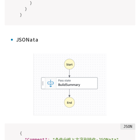
}
}
}
JSONata
{
"Comment"
:
"条件分岐と文字列操作-JSONata"
,