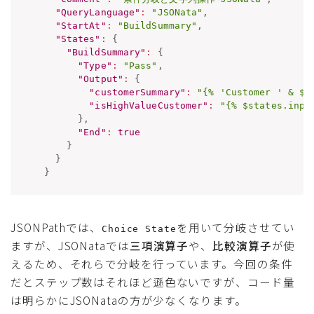
"QueryLanguage"
:
"JSONata"
,
"StartAt"
:
"BuildSummary"
,
"States"
:
{
"BuildSummary"
:
{
"Type"
:
"Pass"
,
"Output"
:
{
"customerSummary"
:
"{% 'Customer ' & $s
"isHighValueCustomer"
:
"{% $states.inpu
}
,
"End"
:
true
}
}
}
JSONPathでは、
を用いて分岐させてい
Choice State
ますが、JSONataでは
三項演算子
や、
比較演算子
が使
えるため、それらで分岐を行っています。今回の条件
だとステップ数はそれほど遜色ないですが、コード量
は明らかにJSONataの方が少なくなります。