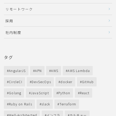
リモートワーク
採用
社内制度
タグ
AngularJS
APN
AWS
AWS Lambda
CircleCI
DevSecOps
docker
GitHub
Golang
JavaScript
Python
React
Ruby on Rails
slack
Terraform
Well-Architected
インフラ
カルチャー