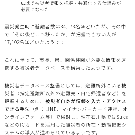
広域で被災者情報を把握・共通化する仕組みが
必要になった
震災発生時に避難者数は34,173名ほどいたが、その中
で「その後どこへ移ったか」が把握できない人が
17,102名ほどいたようです。
これに伴って、市長、県、関係機関が必要な情報を連
携する被災者データベースを構築したようです。
被災者データベース整備としては、避難所外にいる被
災者（指定避難所以外の避難先・自宅帰還者など）を
把握するために、
被災者自身が情報を入力・アクセス
できる手法
（例：LINE、マイナンバーカード連携、オ
ンラインフォーム等）で検討し、現在石川県ではSuica
などのICカードを活用した被災者の所在・動態把握シ
ステムの導入が進められているようです。