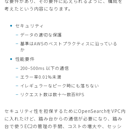
な要件があり、その要件に応えられるように、構成を
考えたという内容になります。
セキュリティ
データの適切な保護
基準はAWSのベストプラクティスに沿っている
か
性能要件
200~500ms 以下の通信
エラー率0.01%未満
イレギュラーなピーク時にも落ちない
リクエスト数は数十〜数百RPS
セキュリティ性を担保するためにOpenSearchをVPC内
に入れたけど、踏み台からの通信が必要になり、踏み
台で使うEC2の管理の手間、コストの増大や、セッシ