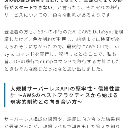
行がスタートできない
」と言ったり、それぞれの移行
サービスについての、色々な制約があるようです
登壇者の方も、S3への移行のためにAWS DataSyncを検
証したけど、色々制約が判明し、納期までに検証が終
えられそうになかったので、最終的にAWS CLIで、
s3
コマンドを実行し、移行したとのことで、私も
sync
昔、DBの移行でdumpコマンドで移行する方針にした
ときもそんな感じだったなと思い出しました。
大規模サーバーレスAPIの堅牢性・信頼性設
計 〜AWSのベストプラクティスから始まる
現実的制約との向き合い方〜
サーバーレス構成の課題や、課題に向き合った結果何
が最適だったか、現場レベルで導き出した答えを知り