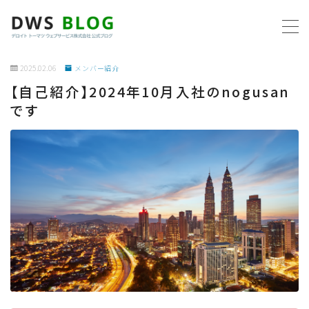
MENU
2025.02.06
メンバー紹介
【自己紹介】2024年10月入社のnogusan
ホーム
です
AWS
プログラミング
ビジネス
リモートワーク
社内制度