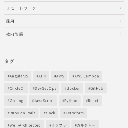
リモートワーク
採用
社内制度
タグ
AngularJS
APN
AWS
AWS Lambda
CircleCI
DevSecOps
docker
GitHub
Golang
JavaScript
Python
React
Ruby on Rails
slack
Terraform
Well-Architected
インフラ
カルチャー