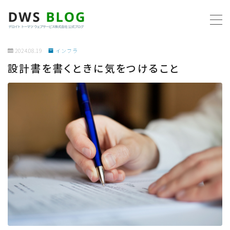
MENU
2024.08.19
インフラ
設計書を書くときに気をつけること
ホーム
AWS
プログラミング
ビジネス
リモートワーク
社内制度