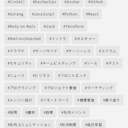
CircleCI
DevSecOps
docker
GitHub
Golang
JavaScript
Python
React
Ruby on Rails
slack
Terraform
Well-Architected
インフラ
カルチャー
クラウド
サーバサイド
サーバーレス
スクラム
セキュリティ
チームビルディング
ツール
テスト
ニュース
ビジネス
フロントエンド
プログラミング
プロジェクト管理
マーケティング
メンバー紹介
リモートワーク
健康管理
振り返り
採用
書評
目標
社内イベント
社内コミュニケーション
社内制度
自己学習