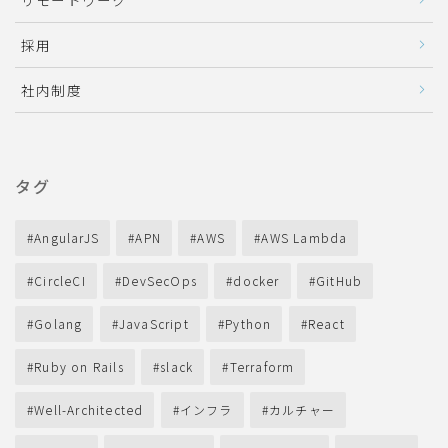
採用
社内制度
タグ
AngularJS
APN
AWS
AWS Lambda
CircleCI
DevSecOps
docker
GitHub
Golang
JavaScript
Python
React
Ruby on Rails
slack
Terraform
Well-Architected
インフラ
カルチャー