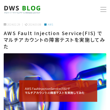
MENU
2024.02.29
2024.03.08
AWS
AWS Fault Injection Service(FIS) で
ホーム
マルチアカウントの障害テストを実施してみ
た
AWS
プログラミング
ビジネス
リモートワーク
社内制度