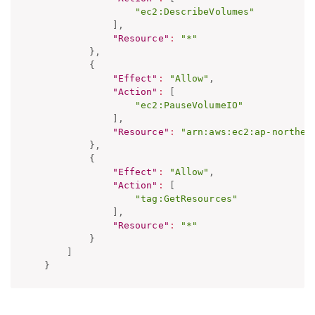
"ec2:DescribeVolumes"
]
,
"Resource"
:
"*"
}
,
{
"Effect"
:
"Allow"
,
"Action"
:
[
"ec2:PauseVolumeIO"
]
,
"Resource"
:
"arn:aws:ec2:ap-northea
}
,
{
"Effect"
:
"Allow"
,
"Action"
:
[
"tag:GetResources"
]
,
"Resource"
:
"*"
}
]
}