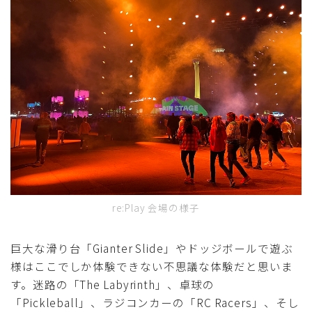
re:Play 会場の様子
巨大な滑り台「Gianter Slide」やドッジボールで遊ぶ
様はここでしか体験できない不思議な体験だと思いま
す。迷路の「The Labyrinth」、卓球の
「Pickleball」、ラジコンカーの「RC Racers」、そし