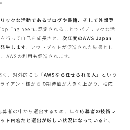
す。
ブリックな活動であるブログや書籍、そして外部登
S Top Engineerに認定されることでパブリックな活
動を行って自己を成長させ、
次年度のAWS Japan
ンが発生します。
アウトプットが促進された結果とし
え、AWSの利用も促進されます。
待値は高く、対外的にも
「AWSなら任せられる人」
という
クライアント様からの期待値が大きく上がり、相応
eerは応募者の中から選出するため、年々
応募者の技術レ
プット内容だと選出が厳しい状況になっている
と、