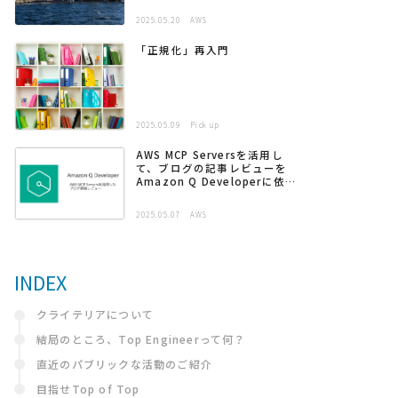
2025.05.20
AWS
「正規化」再入門
2025.05.09
Pick up
AWS MCP Serversを活用し
て、ブログの記事レビューを
Amazon Q Developerに依頼
する
2025.05.07
AWS
INDEX
クライテリアについて
結局のところ、Top Engineerって何？
直近のパブリックな活動のご紹介
目指せTop of Top