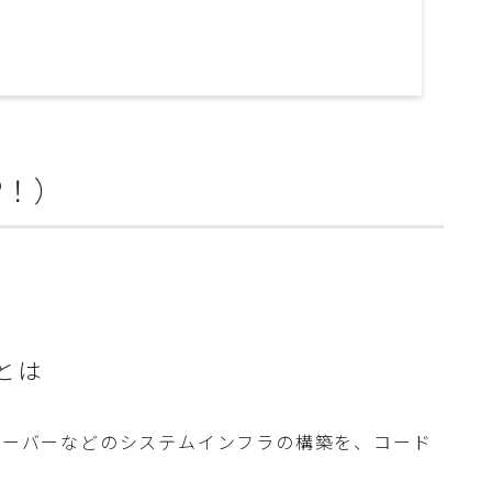
P！）
e)とは
de）とは、サーバーなどのシステムインフラの構築を、コード