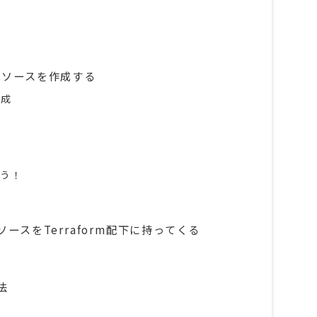
Sリソースを作成する
作成
よう！
ースをTerraform配下に持ってくる
に
法