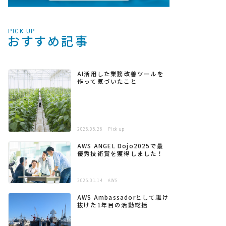
PICK UP
おすすめ記事
AI活用した業務改善ツールを
作って気づいたこと
2026.05.26
Pick up
AWS ANGEL Dojo2025で最
優秀技術賞を獲得しました！
2026.01.14
AWS
AWS Ambassadorとして駆け
抜けた1年目の活動総括