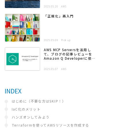
2025.05.20
AWS
「正規化」再入門
2025.05.09
Pick up
AWS MCP Serversを活用し
て、ブログの記事レビューを
Amazon Q Developerに依頼
する
2025.05.07
AWS
INDEX
はじめに（不要な方はSKIP！）
IaC化のメリット
ハンズオンしてみよう
Terraformを使ってAWSリソースを作成する