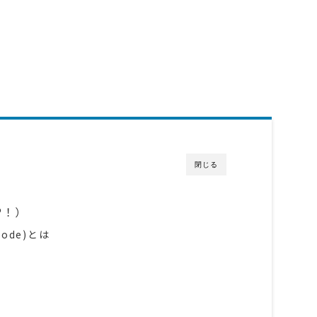
閉じる
P！）
s Code)とは