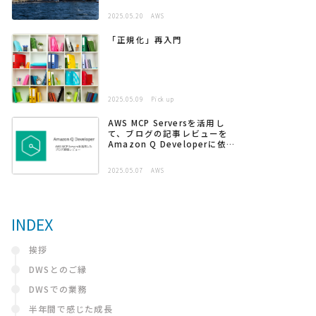
2025.05.20
AWS
「正規化」再入門
2025.05.09
Pick up
AWS MCP Serversを活用し
て、ブログの記事レビューを
Amazon Q Developerに依頼
する
2025.05.07
AWS
INDEX
挨拶
DWSとのご縁
DWSでの業務
半年間で感じた成長