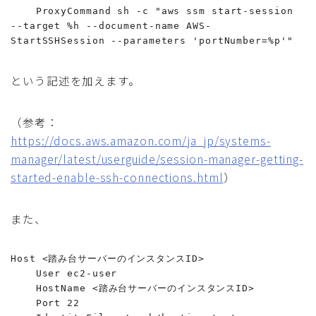
    ProxyCommand sh -c "aws ssm start-session 
--target %h --document-name AWS-
という記述を加えます。
（参考：
https://docs.aws.amazon.com/ja_jp/systems-
manager/latest/userguide/session-manager-getting-
started-enable-ssh-connections.html
）
また、
Host <踏み台サーバーのインスタンスID>

    User ec2-user

    HostName <踏み台サーバーのインスタンスID>

    Port 22
