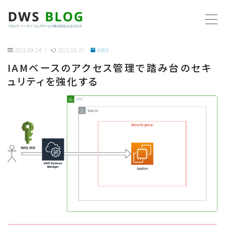
MENU
2021.09.24
2021.09.27
AWS
IAMベースのアクセス管理で踏み台のセキ
ホーム
ュリティを強化する
AWS
プログラミング
ビジネス
リモートワーク
社内制度