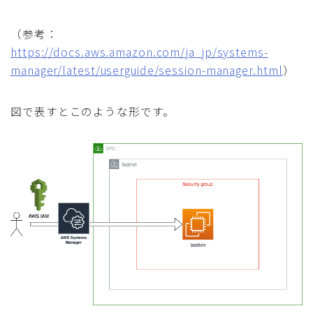
（参考：
https://docs.aws.amazon.com/ja_jp/systems-
manager/latest/userguide/session-manager.html
）
図で表すとこのような形です。