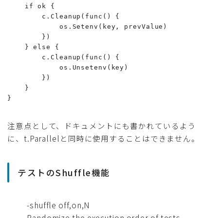
    if ok {

        c.Cleanup(func() {

            os.Setenv(key, prevValue)

        })

    } else {

        c.Cleanup(func() {

            os.Unsetenv(key)

        })

    }

}
注意点として、ドキュメントにも書かれているよう
に、t.Parallelと同時に使用することはできません。
テストのShuffle機能
-shuffle off,on,N
Randomize the execution order of tests