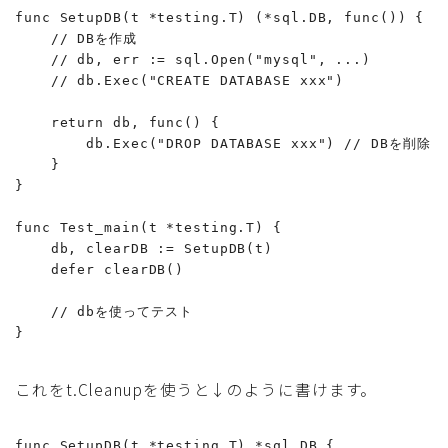
func SetupDB(t *testing.T) (*sql.DB, func()) {

    // DBを作成

    // db, err := sql.Open("mysql", ...)

    // db.Exec("CREATE DATABASE xxx")

    return db, func() {

        db.Exec("DROP DATABASE xxx") // DBを削除

    }

}

func Test_main(t *testing.T) {

    db, clearDB := SetupDB(t)

    defer clearDB()

    // dbを使ってテスト

これをt.Cleanupを使うと↓のように書けます。
func SetupDB(t *testing.T) *sql.DB {
