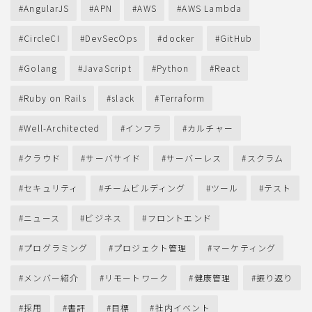
AngularJS
APN
AWS
AWS Lambda
CircleCI
DevSecOps
docker
GitHub
Golang
JavaScript
Python
React
Ruby on Rails
slack
Terraform
Well-Architected
インフラ
カルチャー
クラウド
サーバサイド
サーバーレス
スクラム
セキュリティ
チームビルディング
ツール
テスト
ニュース
ビジネス
フロントエンド
プログラミング
プロジェクト管理
マーケティング
メンバー紹介
リモートワーク
健康管理
振り返り
採用
書評
目標
社内イベント