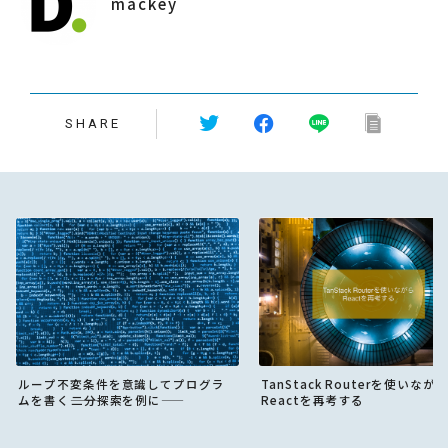
mackey
SHARE
TanStack Routerを使いなが
ループ不変条件を意識してプログラ
Reactを再考する
ムを書く―――二分探索を例に――