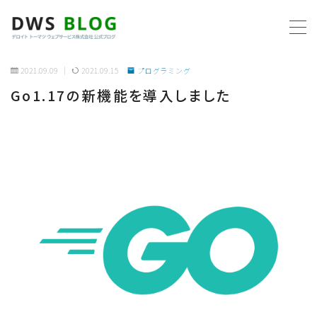
MENU
2021.09.09
2021.09.15
プログラミング
Go1.17の新機能を導入しました
ホーム
AWS
プログラミング
ビジネス
リモートワーク
社内制度