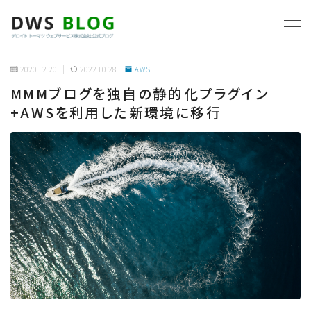
MENU
2020.12.20
2022.10.28
AWS
MMMブログを独自の静的化プラグイン
ホーム
+AWSを利用した新環境に移行
AWS
プログラミング
ビジネス
リモートワーク
社内制度