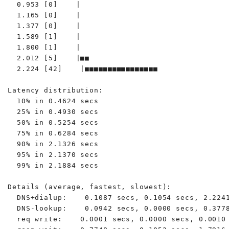
  0.953 [0]    |

  1.165 [0]    |

  1.377 [0]    |

  1.589 [1]    |

  1.800 [1]    |

  2.012 [5]    |■■

  2.224 [42]    |■■■■■■■■■■■■■■■■

Latency distribution:

  10% in 0.4624 secs

  25% in 0.4930 secs

  50% in 0.5254 secs

  75% in 0.6284 secs

  90% in 2.1326 secs

  95% in 2.1370 secs

  99% in 2.1884 secs

Details (average, fastest, slowest):

  DNS+dialup:    0.1087 secs, 0.1054 secs, 2.2241
  DNS-lookup:    0.0942 secs, 0.0000 secs, 0.3778
  req write:    0.0001 secs, 0.0000 secs, 0.0010 