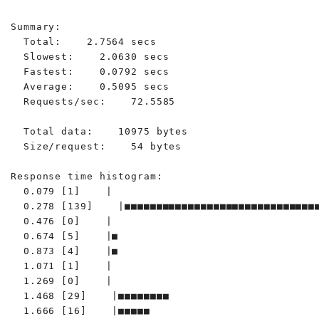
Summary:

  Total:    2.7564 secs

  Slowest:    2.0630 secs

  Fastest:    0.0792 secs

  Average:    0.5095 secs

  Requests/sec:    72.5585

  Total data:    10975 bytes

  Size/request:    54 bytes

Response time histogram:

  0.079 [1]    |

  0.278 [139]    |■■■■■■■■■■■■■■■■■■■■■■■■■■■■■■■
  0.476 [0]    |

  0.674 [5]    |■

  0.873 [4]    |■

  1.071 [1]    |

  1.269 [0]    |

  1.468 [29]    |■■■■■■■■

  1.666 [16]    |■■■■■
