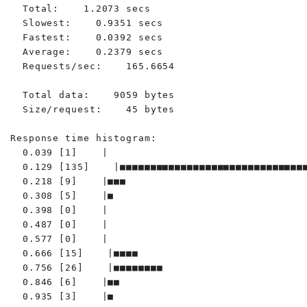
  Total:    1.2073 secs

  Slowest:    0.9351 secs

  Fastest:    0.0392 secs

  Average:    0.2379 secs

  Requests/sec:    165.6654

  Total data:    9059 bytes

  Size/request:    45 bytes

Response time histogram:

  0.039 [1]    |

  0.129 [135]    |■■■■■■■■■■■■■■■■■■■■■■■■■■■■■■■
  0.218 [9]    |■■■

  0.308 [5]    |■

  0.398 [0]    |

  0.487 [0]    |

  0.577 [0]    |

  0.666 [15]    |■■■■

  0.756 [26]    |■■■■■■■■

  0.846 [6]    |■■

  0.935 [3]    |■