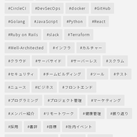
CircleCI
DevSecOps
docker
GitHub
Golang
JavaScript
Python
React
Ruby on Rails
slack
Terraform
Well-Architected
インフラ
カルチャー
クラウド
サーバサイド
サーバーレス
スクラム
セキュリティ
チームビルディング
ツール
テスト
ニュース
ビジネス
フロントエンド
プログラミング
プロジェクト管理
マーケティング
メンバー紹介
リモートワーク
健康管理
振り返り
採用
書評
目標
社内イベント