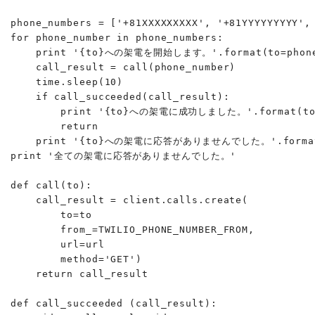
phone_numbers = ['+81XXXXXXXXX', '+81YYYYYYYYY', 
for phone_number in phone_numbers:

    print '{to}への架電を開始します。'.format(to=phone_
    call_result = call(phone_number)

    time.sleep(10)

    if call_succeeded(call_result):

        print '{to}への架電に成功しました。'.format(to=p
        return

    print '{to}への架電に応答がありませんでした。'.format(t
print '全ての架電に応答がありませんでした。'

def call(to):

    call_result = client.calls.create(

        to=to

        from_=TWILIO_PHONE_NUMBER_FROM,

        url=url

        method='GET')

    return call_result

def call_succeeded (call_result):
