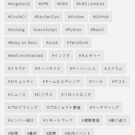
AngularJS
APN
AWS
AWS Lambda
CircleCI
DevSecOps
docker
GitHub
Golang
JavaScript
Python
React
Ruby on Rails
slack
Terraform
Well-Architected
インフラ
カルチャー
クラウド
サーバサイド
サーバーレス
スクラム
セキュリティ
チームビルディング
ツール
テスト
ニュース
ビジネス
フロントエンド
プログラミング
プロジェクト管理
マーケティング
メンバー紹介
リモートワーク
健康管理
振り返り
採用
書評
目標
社内イベント