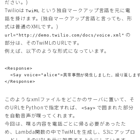
ださい。)
Twilioは
という独自マークアップ言語を元に電
TwiML
話を掛けます。(独自マークアップ言語と言っても、形
式は普通のXMLです。)
の
url="http://demo.twilio.com/docs/voice.xml"
部分は、そのTwiMLのURLです。
例えば、以下のような形式になっています。
<Response>

  <Say voice="alice">異常事態が発生しました。繰り返しま
</Response>
このようなxmlファイルをどこかのサーバに置いて、そ
のURLをPythonで指定すれば、
で囲まれた部分
<Say>
を自動音声が喋ってくれます。
今回は、喋る内容を電話ごとに帰る必要があったた
め、Lambda関数の中でTwiMLを生成し、S3にアップロ
ードし、そのURLを元に架電するようにしています。