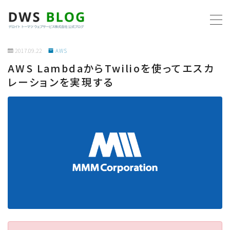
MENU
2017.09.22
AWS
AWS LambdaからTwilioを使ってエスカ
ホーム
レーションを実現する
AWS
プログラミング
ビジネス
リモートワーク
社内制度