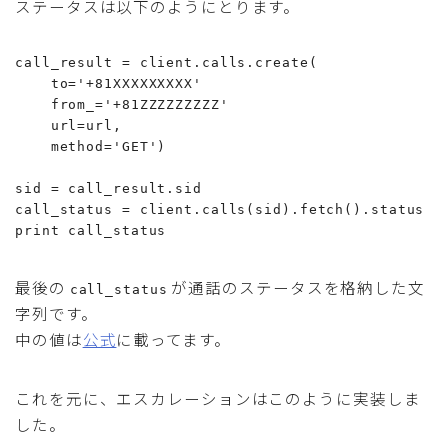
ステータスは以下のようにとります。
call_result = client.calls.create(

    to='+81XXXXXXXXX'

    from_='+81ZZZZZZZZZ'

    url=url,

    method='GET')

sid = call_result.sid

call_status = client.calls(sid).fetch().status

print call_status
最後の
が通話のステータスを格納した文
call_status
字列です。
中の値は
公式
に載ってます。
これを元に、エスカレーションはこのように実装しま
した。