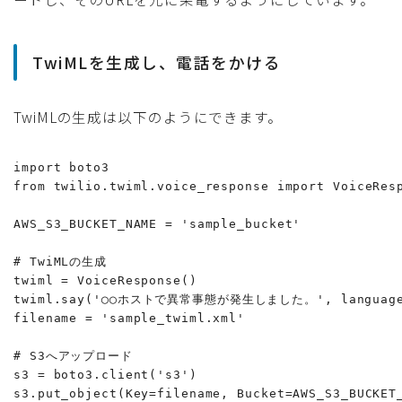
TwiMLを生成し、電話をかける
TwiMLの生成は以下のようにできます。
import boto3

from twilio.twiml.voice_response import VoiceResp
AWS_S3_BUCKET_NAME = 'sample_bucket'

# TwiMLの生成

twiml = VoiceResponse()

twiml.say('◯◯ホストで異常事態が発生しました。', language='j
filename = 'sample_twiml.xml'

# S3へアップロード

s3 = boto3.client('s3')

s3.put_object(Key=filename, Bucket=AWS_S3_BUCKET_