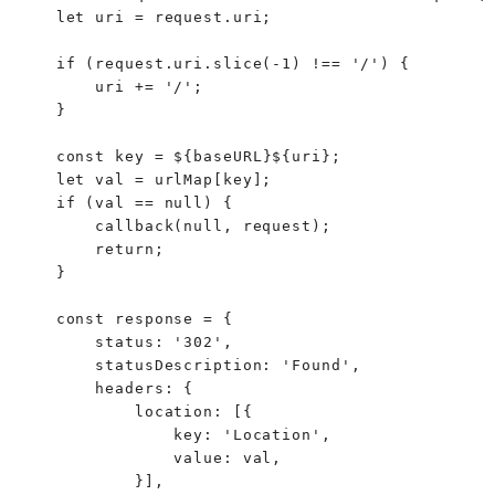
    let uri = request.uri;

    if (request.uri.slice(-1) !== '/') {

        uri += '/';

    }

    const key = 
${baseURL}${uri}
;

    let val = urlMap[key];

    if (val == null) {

        callback(null, request);

        return;

    }

    const response = {

        status: '302',

        statusDescription: 'Found',

        headers: {

            location: [{

                key: 'Location',

                value: val,

            }],
