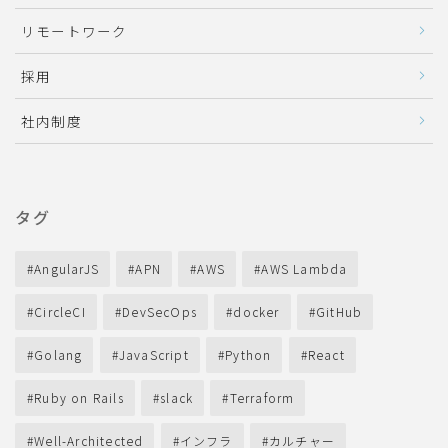
リモートワーク
採用
社内制度
タグ
AngularJS
APN
AWS
AWS Lambda
CircleCI
DevSecOps
docker
GitHub
Golang
JavaScript
Python
React
Ruby on Rails
slack
Terraform
Well-Architected
インフラ
カルチャー