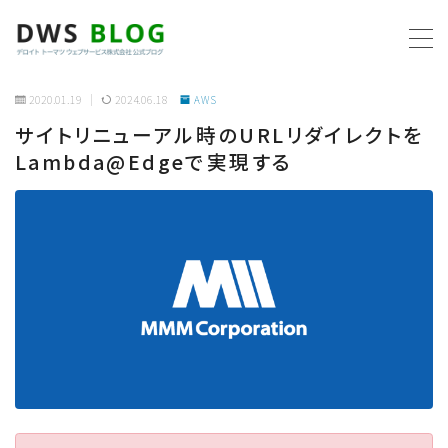
MENU
2020.01.19
2024.06.18
AWS
サイトリニューアル時のURLリダイレクトを
ホーム
Lambda@Edgeで実現する
AWS
プログラミング
ビジネス
リモートワーク
社内制度