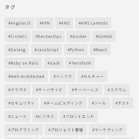
タグ
AngularJS
APN
AWS
AWS Lambda
CircleCI
DevSecOps
docker
GitHub
Golang
JavaScript
Python
React
Ruby on Rails
slack
Terraform
Well-Architected
インフラ
カルチャー
クラウド
サーバサイド
サーバーレス
スクラム
セキュリティ
チームビルディング
ツール
テスト
ニュース
ビジネス
フロントエンド
プログラミング
プロジェクト管理
マーケティング