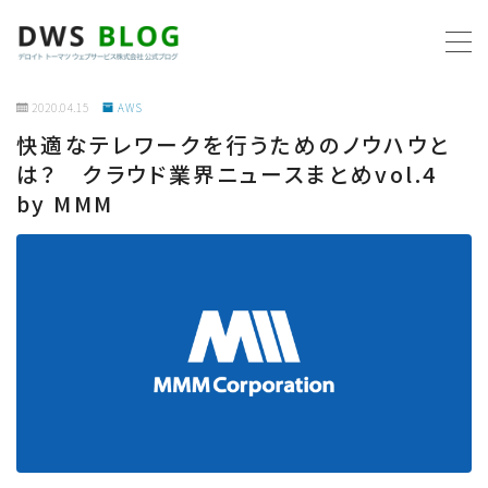
MENU
2020.04.15
AWS
快適なテレワークを行うためのノウハウと
ホーム
は？ クラウド業界ニュースまとめvol.4
by MMM
AWS
プログラミング
ビジネス
リモートワーク
社内制度