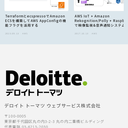
TerraformとecspressoでAmazon
AWS IoT + Amazon
ECSを構築してAWS AppConfigの機
Rekognition/Polly + Raspber
能フラグを活用する
で映像監視&音声通知システム
る
2023.09.13
AWS
2017.10.13
AWS
デロイト トーマツ ウェブサービス株式会社
〒100-0005
東京都千代田区丸の内3-2-3 丸の内二重橋ビルディング
代表電話 03-6213-2030