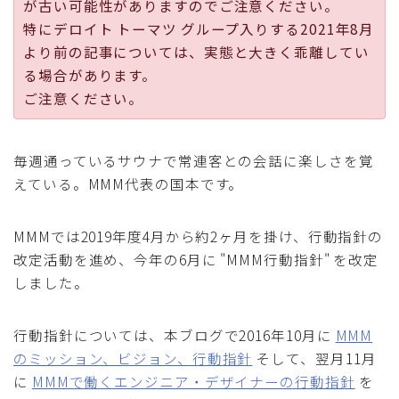
が古い可能性がありますのでご注意ください。
採用
特にデロイト トーマツ グループ入りする2021年8月
より前の記事については、実態と大きく乖離してい
公式ページ
る場合があります。
ご注意ください。
毎週通っているサウナで常連客との会話に楽しさを覚
えている。MMM代表の国本です。
MMMでは2019年度4月から約2ヶ月を掛け、行動指針の
改定活動を進め、今年の6月に "MMM行動指針" を改定
しました。
行動指針については、本ブログで2016年10月に
MMM
のミッション、ビジョン、行動指針
そして、翌月11月
に
MMMで働くエンジニア・デザイナーの行動指針
を