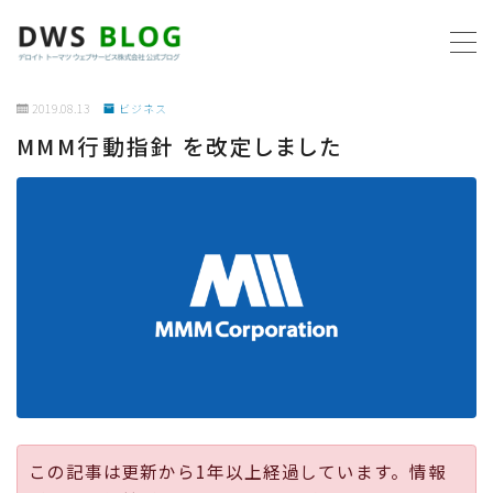
MENU
2019.08.13
ビジネス
MMM行動指針 を改定しました
ホーム
AWS
プログラミング
ビジネス
リモートワーク
社内制度
この記事は更新から1年以上経過しています。情報