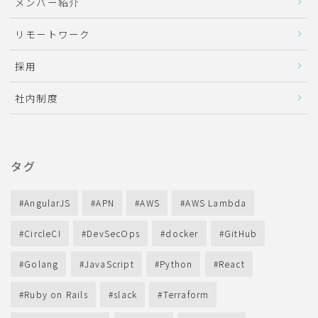
メンバー紹介
リモートワーク
採用
社内制度
タグ
AngularJS
APN
AWS
AWS Lambda
CircleCI
DevSecOps
docker
GitHub
Golang
JavaScript
Python
React
Ruby on Rails
slack
Terraform