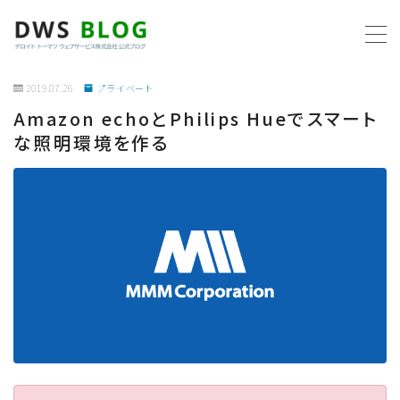
MENU
2019.07.26
プライベート
Amazon echoとPhilips Hueでスマート
ホーム
な照明環境を作る
AWS
プログラミング
ビジネス
リモートワーク
社内制度