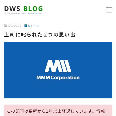
MENU
2019.07.18
ビジネス
上司に叱られた２つの思い出
ホーム
AWS
プログラミング
ビジネス
リモートワーク
社内制度
この記事は更新から1年以上経過しています。情報