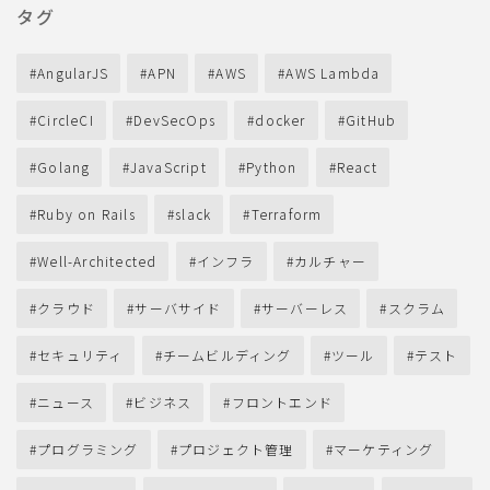
タグ
AngularJS
APN
AWS
AWS Lambda
CircleCI
DevSecOps
docker
GitHub
Golang
JavaScript
Python
React
Ruby on Rails
slack
Terraform
Well-Architected
インフラ
カルチャー
クラウド
サーバサイド
サーバーレス
スクラム
セキュリティ
チームビルディング
ツール
テスト
ニュース
ビジネス
フロントエンド
プログラミング
プロジェクト管理
マーケティング