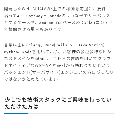
開発したWeb-APIはAWS上での稼働を前提に、要件に
沿って
+
のような形でサーバレス
API Gateway
Lambda
とするケースや、
ベースのDockerコンテナ
Amazon ECS
で稼働させる場合もあります。
言語は主に
、
(
)、
(
)、
Golang
Ruby
Rails 5
Java
Spring
、
を用いており、お客様の多種多様なビジ
Python
Node
ネスドメインを理解し、これらの言語を用いてクラウ
ドネイティブなWeb-APIを設計から携わりたいという
バックエンド(サーバサイド)エンジニアの方にぴったり
ではないかと考えています。
少しでも技術スタックにご興味を持ってい
ただけた方は