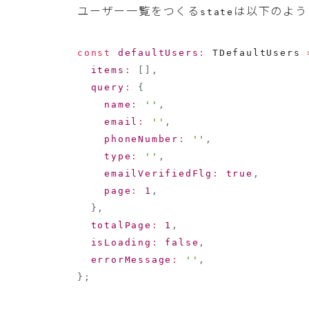
ユーザー一覧をつくる
は以下のよう
state
const
defaultUsers
:
 TDefaultUsers 
items
:
[
]
,
query
:
{
name
:
''
,
email
:
''
,
phoneNumber
:
''
,
type
:
''
,
emailVerifiedFlg
:
true
,
page
:
1
,
}
,
totalPage
:
1
,
isLoading
:
false
,
errorMessage
:
''
,
}
;