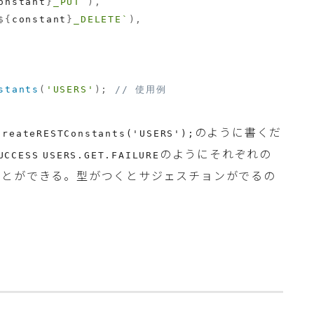
onstant
}
_PUT
`
)
,
${
constant
}
_DELETE
`
)
,
stants
(
'USERS'
)
;
// 使用例
のように書くだ
createRESTConstants('USERS');
のようにそれぞれの
UCCESS
USERS.GET.FAILURE
ことができる。型がつくとサジェスチョンがでるの