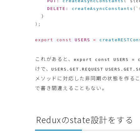
PUT
:
createAsyncConstants
(
`
${
c
DELETE
:
createAsyncConstants
(
`
}
)
;
export
const
USERS
=
createRESTCon
これがあると、
export const USERS = 
けで、
USERS.GET.REQUEST
USERS.GET.S
メソッドに対応した非同期の状態を作る
で書き間違えることもない。
Reduxのstate設計をする