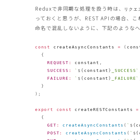
Reduxで非同期な処理を扱う時は、
リクエ
っておくと思うが、REST APIの場合、こ
命名で混乱しないように、下記のような
const
 createAsyncConstants 
=
(
cons
{
REQUEST
:
 constant
,
SUCCESS
:
`
${
constant
}
_SUCCESS
`
FAILURE
:
`
${
constant
}
_FAILURE
`
}
)
;
export
const
 createRESTConstants 
=
{
GET
:
createAsyncConstants
(
`
${
c
POST
:
createAsyncConstants
(
`
${