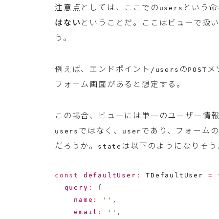
注意点としては、ここでの
という命
users
はない
ということだ。ここはビューで扱
う。
例えば、エンドポイント
の
メ
/users
POST
フォーム画面があると想定する。
この場合、ビューには単一のユーザー情
ではなく、
であり、フォーム
users
user
だろうか。
は以下のようになりそう
state
const
defaultUser
:
 TDefaultUser 
=
query
:
{
name
:
''
,
email
:
''
,