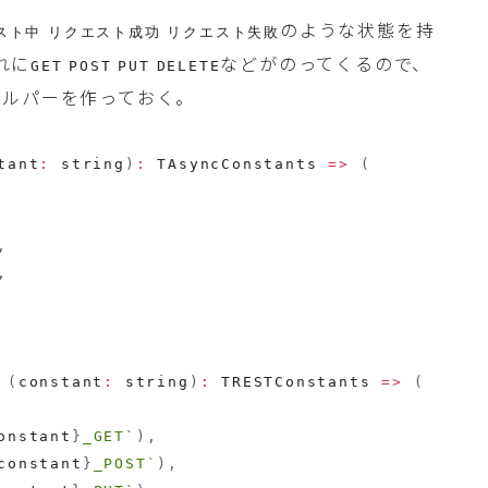
のような状態を持
スト中
リクエスト成功
リクエスト失敗
れに
などがのってくるので、
GET
POST
PUT
DELETE
ヘルパーを作っておく。
tant
:
 string
)
:
TAsyncConstants
=>
(
,
,
(
constant
:
 string
)
:
TRESTConstants
=>
(
onstant
}
_GET
`
)
,
constant
}
_POST
`
)
,