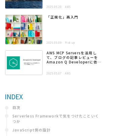
2025.05.20
AWS
「正規化」再入門
2025.05.09
Pick up
AWS MCP Serversを活用し
て、ブログの記事レビューを
Amazon Q Developerに依頼
する
2025.05.07
AWS
INDEX
目次
Serverless Frameworkで気をつけたこといく
つか
JavaScript側の設計