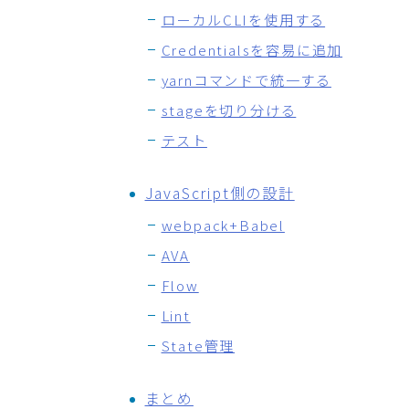
ローカルCLIを使用する
Credentialsを容易に追加
yarnコマンドで統一する
stageを切り分ける
テスト
JavaScript側の設計
webpack+Babel
AVA
Flow
Lint
State管理
まとめ