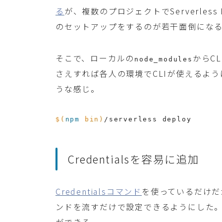
る
が、複数のプロジェクトでServerless
のセットアップをするのが若干面倒にな
そこで、ローカルの
からC
node_modules
さえすれば各人の環境でCLIが使えるよ
うな感じ。
$(
npm
 bin
)
/serverless deploy
Credentialsを容易に追加
Credentialsコマンド
を使っているだけだが
ンドを流すだけで設定できるようにした