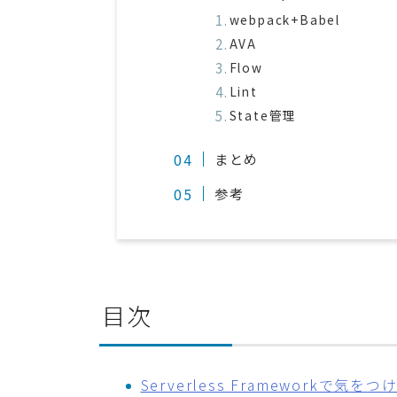
webpack+Babel
AVA
Flow
Lint
State管理
まとめ
参考
目次
Serverless Frameworkで気