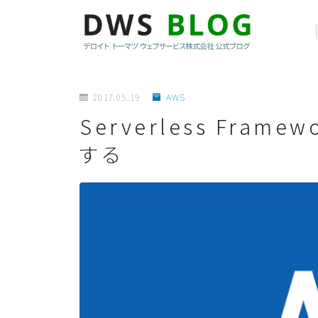
2017.05.19
AWS
Serverless Fram
する