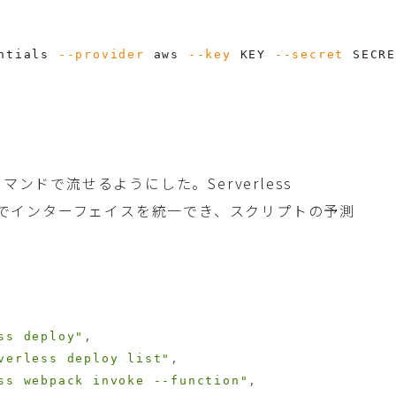
ntials 
--provider
 aws 
--key
 KEY 
--secret
 SECR
arnコマンドで流せるようにした。Serverless
これでインターフェイスを統一でき、スクリプトの予測
ss deploy"
,
verless deploy list"
,
ss webpack invoke --function"
,