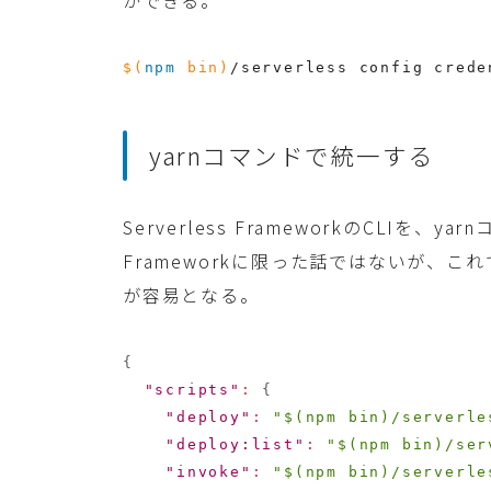
ができる。
$(
npm
 bin
)
/serverless config crede
yarnコマンドで統一する
Serverless FrameworkのCLIを、y
Frameworkに限った話ではないが、
が容易となる。
{
"scripts"
:
{
"deploy"
:
"$(npm bin)/serverle
"deploy:list"
:
"$(npm bin)/ser
"invoke"
:
"$(npm bin)/serverle