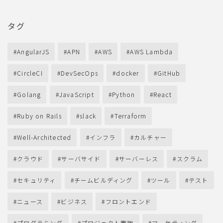
タグ
AngularJS
APN
AWS
AWS Lambda
CircleCI
DevSecOps
docker
GitHub
Golang
JavaScript
Python
React
Ruby on Rails
slack
Terraform
Well-Architected
インフラ
カルチャー
クラウド
サーバサイド
サーバーレス
スクラム
セキュリティ
チームビルディング
ツール
テスト
ニュース
ビジネス
フロントエンド
プログラミング
プロジェクト管理
マーケティング