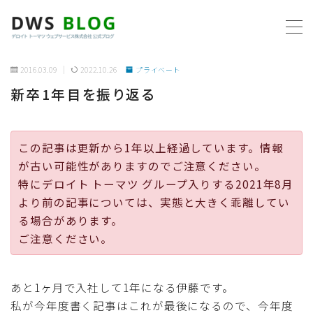
MENU
2016.03.09
2022.10.26
プライベート
新卒1年目を振り返る
ホーム
AWS
この記事は更新から1年以上経過しています。情報
が古い可能性がありますのでご注意ください。
プログラミング
特にデロイト トーマツ グループ入りする2021年8月
より前の記事については、実態と大きく乖離してい
ビジネス
る場合があります。
ご注意ください。
リモートワーク
あと1ヶ月で入社して1年になる伊藤です。
社内制度
私が今年度書く記事はこれが最後になるので、今年度