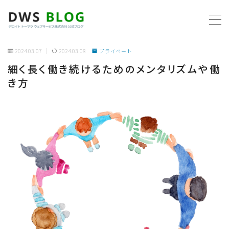
MENU
2024.03.07
2024.03.08
プライベート
細く長く働き続けるためのメンタリズムや働
ホーム
き方
AWS
プログラミング
ビジネス
リモートワーク
社内制度