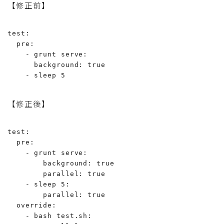
【修正前】
test:

  pre:

    - grunt serve:

      background: true

    - sleep 5
【修正後】
test:

  pre:

    - grunt serve:

        background: true

        parallel: true

    - sleep 5:

        parallel: true

  override:

    - bash test.sh:
