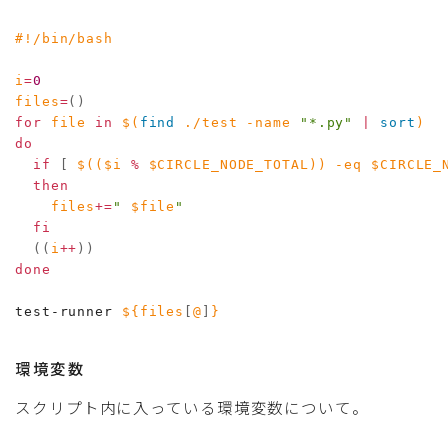
#!/bin/bash
i
=
0
files
=
(
)
for
file
in
$(
find
 ./test 
-name
"*.py"
|
sort
)
do
if
[
$((
$i 
%
 $CIRCLE_NODE_TOTAL
))
-eq
$CIRCLE_
then
files
+=
" 
$file
"
fi
((
i
++
))
done
test-runner 
${files
[
@
]
}
環境変数
スクリプト内に入っている環境変数について。