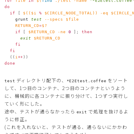
for
file
in
$(
find
 ./test 
-name
"*E2Etest.coffee
do
if
[
$((
$i 
%
 $CIRCLE_NODE_TOTAL
))
-eq
$CIRCLE_
    grunt 
test
--specs
$file
RETURN_CD
=
$?
if
[
$RETURN_CD
-ne
0
]
;
then
exit
$RETURN_CD
fi
fi
((
i
++
))
done
ディレクトリ配下の、
をソート
test
*E2Etest.coffee
して、1つ目のコンテナ、2つ目のコンテナというよう
に、機械的に各コンテナに振り分けて、1つずつ実行し
ていく形にした。
途中、テストが通らなかったら
で処理を抜けるよ
exit
うに修正。
(これを入れないと、テストが通る、通らないにかかわ