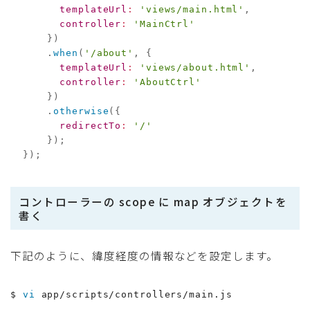
templateUrl
:
'views/main.html'
,
controller
:
'MainCtrl'
}
)
.
when
(
'/about'
,
{
templateUrl
:
'views/about.html'
,
controller
:
'AboutCtrl'
}
)
.
otherwise
(
{
redirectTo
:
'/'
}
)
;
}
)
;
コントローラーの scope に map オブジェクトを
書く
下記のように、緯度経度の情報などを設定します。
$ 
vi
 app/scripts/controllers/main.js