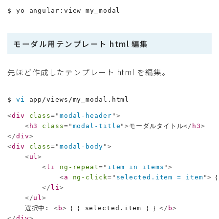
$ yo angular:view my_modal
モーダル用テンプレート html 編集
先ほど作成したテンプレート html を編集。
$ 
vi
 app/views/my_modal.html
<
div
class
=
"
modal-header
"
>
<
h3
class
=
"
modal-title
"
>
モーダルタイトル
</
h3
>
</
div
>
<
div
class
=
"
modal-body
"
>
<
ul
>
<
li
ng-repeat
=
"
item in items
"
>
<
a
ng-click
=
"
selected.item = item
"
>
｛
</
li
>
</
ul
>
    選択中: 
<
b
>
｛｛ selected.item ｝｝
</
b
>
</
div
>