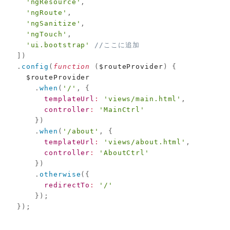
'ngResource'
,
'ngRoute'
,
'ngSanitize'
,
'ngTouch'
,
'ui.bootstrap'
//ここに追加
]
)
.
config
(
function
(
$routeProvider
)
{
    $routeProvider

.
when
(
'/'
,
{
templateUrl
:
'views/main.html'
,
controller
:
'MainCtrl'
}
)
.
when
(
'/about'
,
{
templateUrl
:
'views/about.html'
,
controller
:
'AboutCtrl'
}
)
.
otherwise
(
{
redirectTo
:
'/'
}
)
;
}
)
;