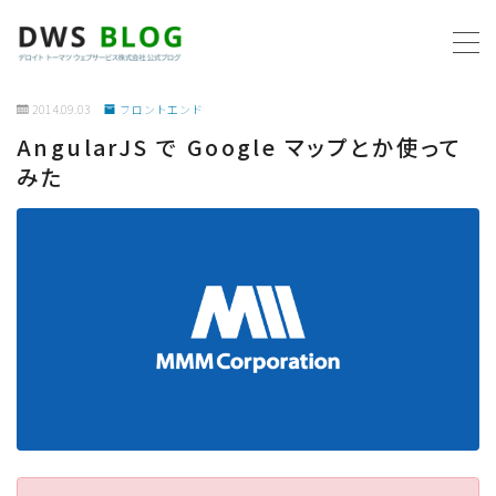
MENU
2014.09.03
フロントエンド
AngularJS で Google マップとか使って
ホーム
みた
AWS
プログラミング
ビジネス
リモートワーク
社内制度