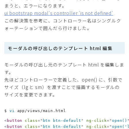
まうと、エラーになります。
ui bootstrap modal's controller 'is not defined'
この解決策を参考に、コントローラー名はシングルク
ォーテーションで囲んだら行けました。
モーダルの呼び出しのテンプレート html 編集
モーダルの呼び出し元のテンプレート html を編集しま
す。
先ほどコントローラーで定義した、open() に、引数で
サイズ（lg と sm）を渡すことで描画するモーダルの
サイズを変更できます。
$ 
vi
 app/views/main.html
<
button
class
=
"
btn btn-default
"
ng-click
=
"
open()
<
button
class
=
"
btn btn-default
"
ng-click
=
"
open('