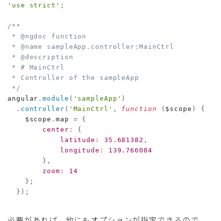
'use strict'
;
/**

 * @ngdoc function

 * @name sampleApp.controller:MainCtrl

 * @description

 * # MainCtrl

 * Controller of the sampleApp

 */
angular
.
module
(
'sampleApp'
)
.
controller
(
'MainCtrl'
,
function
(
$scope
)
{
    $scope
.
map 
=
{
center
:
{
latitude
:
35.681382
,
longitude
:
139.766084
}
,
zoom
:
14
}
;
}
)
;
必要があれば、他にもオプションが指定できるので、