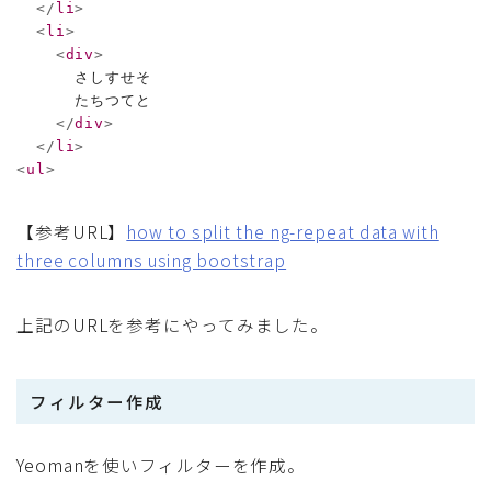
</
li
>
<
li
>
<
div
>
      さしすせそ

      たちつてと

</
div
>
</
li
>
<
ul
>
【参考URL】
how to split the ng-repeat data with
three columns using bootstrap
上記のURLを参考にやってみました。
フィルター作成
Yeomanを使いフィルターを作成。