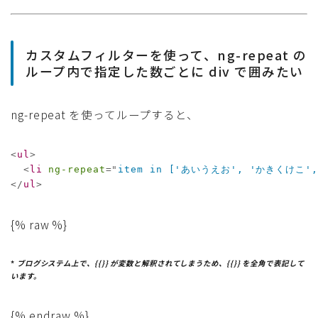
カスタムフィルターを使って、ng-repeat の
ループ内で指定した数ごとに div で囲みたい
ng-repeat を使ってループすると、
<
ul
>
<
li
ng-repeat
=
"
item in ['あいうえお', 'かきくけこ'
</
ul
>
{% raw %}
*
ブログシステム上で、{{}} が変数と解釈されてしまうため、{{}} を全角で表記して
います。
{% endraw %}