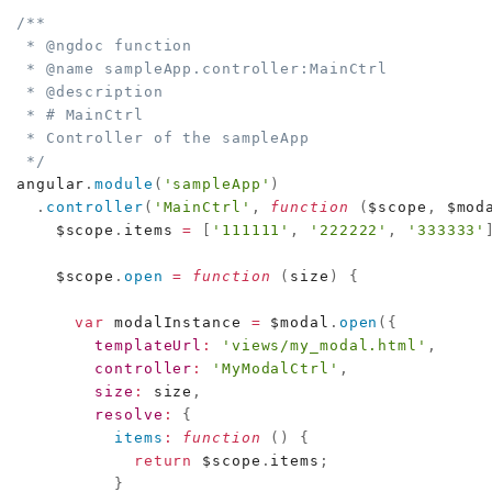
/**

 * @ngdoc function

 * @name sampleApp.controller:MainCtrl

 * @description

 * # MainCtrl

 * Controller of the sampleApp

 */
angular
.
module
(
'sampleApp'
)
.
controller
(
'MainCtrl'
,
function
(
$scope
,
 $mod
    $scope
.
items 
=
[
'111111'
,
'222222'
,
'333333'
    $scope
.
open
=
function
(
size
)
{
var
 modalInstance 
=
 $modal
.
open
(
{
templateUrl
:
'views/my_modal.html'
,
controller
:
'MyModalCtrl'
,
size
:
 size
,
resolve
:
{
items
:
function
(
)
{
return
 $scope
.
items
;
}