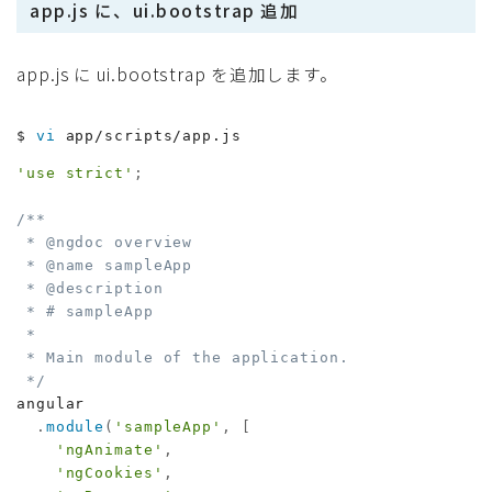
app.js に、ui.bootstrap 追加
app.js に ui.bootstrap を追加します。
$ 
vi
 app/scripts/app.js
'use strict'
;
/**

 * @ngdoc overview

 * @name sampleApp

 * @description

 * # sampleApp

 *

 * Main module of the application.

 */
angular

.
module
(
'sampleApp'
,
[
'ngAnimate'
,
'ngCookies'
,