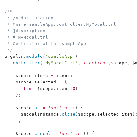
/**

 * @ngdoc function

 * @name sampleApp.controller:MyModalCtrl

 * @description

 * # MyModalCtrl

 * Controller of the sampleApp

 */
angular
.
module
(
'sampleApp'
)
.
controller
(
'MyModalCtrl'
,
function
(
$scope
,
 $
    $scope
.
items 
=
 items
;
    $scope
.
selected 
=
{
item
:
 $scope
.
items
[
0
]
}
;
    $scope
.
ok
=
function
(
)
{
      $modalInstance
.
close
(
$scope
.
selected
.
item
)
}
;
    $scope
.
cancel
=
function
(
)
{