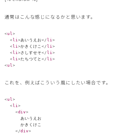
通常はこんな感じになるかと思います。
<
ul
>
<
li
>
あいうえお
</
li
>
<
li
>
かきくけこ
</
li
>
<
li
>
さしすせそ
</
li
>
<
li
>
たちつてと
</
li
>
<
ul
>
これを、例えばこういう風にしたい場合です。
<
ul
>
<
li
>
<
div
>
      あいうえお

      かきくけこ

</
div
>