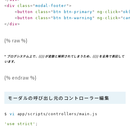
<
div
class
=
"
modal-footer
"
>
<
button
class
=
"
btn btn-primary
"
ng-click
=
"
ok
<
button
class
=
"
btn btn-warning
"
ng-click
=
"
ca
</
div
>
{% raw %}
*
ブログシステム上で、{{}} が変数と解釈されてしまうため、{{}} を全角で表記して
います。
{% endraw %}
モーダルの呼び出し元のコントローラー編集
$ 
vi
 app/scripts/controllers/main.js
'use strict'
;