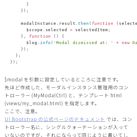
}
}
)
;
      modalInstance
.
result
.
then
(
function
(
select
        $scope
.
selected 
=
 selectedItem
;
}
,
function
(
)
{
        $log
.
info
(
'Modal dismissed at: '
+
new
D
}
)
;
}
;
}
)
;
$modal を引数に設定しているところに注意です。
先ほど作成した、モーダルインスタンス管理用のコン
トローラー (MyModalCtrl) と、テンプレート html
(views/my_modal.html) を指定します。
ここで、注意。
UI Bootstrap の公式ページのドキュメント
では、コン
トローラー名に、シングルクォーテーションが入って
いないのですが、それにならって同じように書いてし