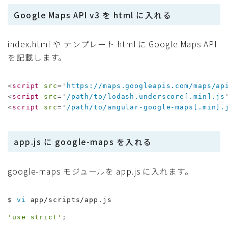
Google Maps API v3 を html に入れる
index.html や テンプレート html に Google Maps API
を記載します。
<
script
src
=
'
https://maps.googleapis.com/maps/ap
<
script
src
=
'
/path/to/lodash.underscore[.min].js
<
script
src
=
'
/path/to/angular-google-maps[.min].
app.js に google-maps を入れる
google-maps モジュールを app.js に入れます。
$ 
vi
 app/scripts/app.js
'use strict'
;