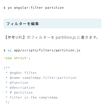
$ yo angular:filter partition
フィルターを編集
【参考URL】のフィルターを partition.js に書きます。
$ 
vi
 app/scripts/filters/partition.js
'use strict'
;
/**

 * @ngdoc filter

 * @name sampleApp.filter:partition

 * @function

 * @description

 * # partition

 * Filter in the sampleApp.

 */