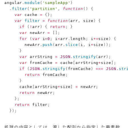
angular
.
module
(
'sampleApp'
)
.
filter
(
'partition'
,
function
(
)
{
var
 cache 
=
{
}
;
var
filter
=
function
(
arr
,
 size
)
{
if
(
!
arr
)
{
return
;
}
var
 newArr 
=
[
]
;
for
(
var
 i
=
0
;
 i
<
arr
.
length
;
 i
+=
size
)
{
        newArr
.
push
(
arr
.
slice
(
i
,
 i
+
size
)
)
;
}
var
 arrString 
=
JSON
.
stringify
(
arr
)
;
var
 fromCache 
=
 cache
[
arrString
+
size
]
;
if
(
JSON
.
stringify
(
fromCache
)
===
JSON
.
str
return
 fromCache
;
}
      cache
[
arrString
+
size
]
=
 newArr
;
return
 newArr
;
}
;
return
 filter
;
}
)
;
処理の内容としては、渡した配列から指定した要素数