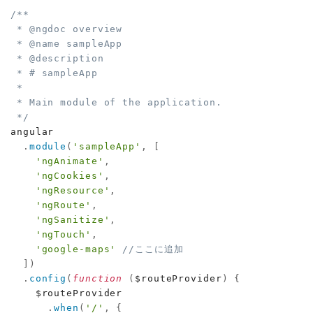
/**

 * @ngdoc overview

 * @name sampleApp

 * @description

 * # sampleApp

 *

 * Main module of the application.

 */
angular

.
module
(
'sampleApp'
,
[
'ngAnimate'
,
'ngCookies'
,
'ngResource'
,
'ngRoute'
,
'ngSanitize'
,
'ngTouch'
,
'google-maps'
//ここに追加
]
)
.
config
(
function
(
$routeProvider
)
{
    $routeProvider

.
when
(
'/'
,
{