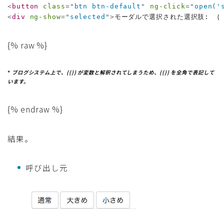
<
button
class
=
"
btn btn-default
"
ng-click
=
"
open('
<
div
ng-show
=
"
selected
"
>
モーダルで選択された選択肢: ｛｛ 
{% raw %}
*
ブログシステム上で、{{}} が変数と解釈されてしまうため、{{}} を全角で表記して
います。
{% endraw %}
結果。
呼び出し元