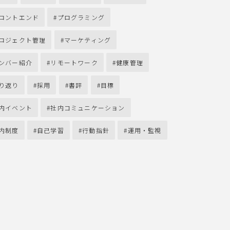
ロントエンド
プログラミング
ロジェクト管理
マーケティング
ンバー紹介
リモートワーク
健康管理
り返り
採用
書評
目標
内イベント
社内コミュニケーション
内制度
自己学習
行動指針
運用・監視