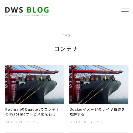
MENU
TAG
ホーム
コンテナ
AWS
プログラミング
ビジネス
リモートワーク
PodmanのQuadletでコンテナ
Dockerイメージのレイヤ構造を
のsystemdサービス化を行う
理解する
2024.02.29
インフラ
2023.08.30
インフラ
社内制度