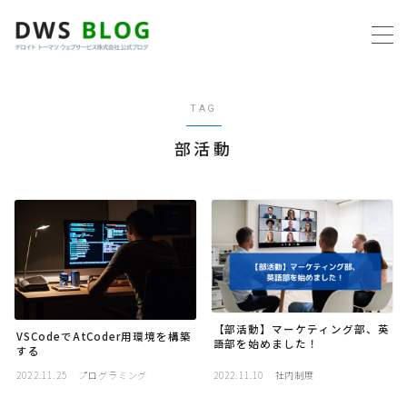
MENU
TAG
ホーム
部活動
AWS
プログラミング
ビジネス
リモートワーク
【部活動】マーケティング部、英
VSCodeでAtCoder用環境を構築
語部を始めました！
する
社内制度
2022.11.25
プログラミング
2022.11.10
社内制度