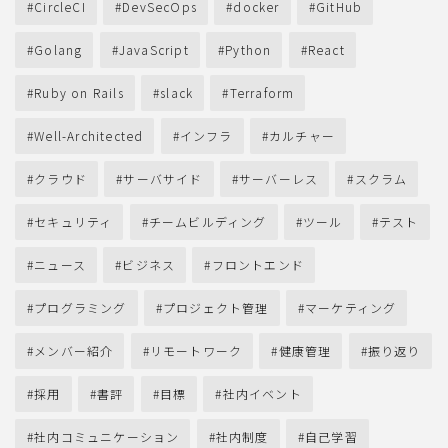
CircleCI
DevSecOps
docker
GitHub
Golang
JavaScript
Python
React
Ruby on Rails
slack
Terraform
Well-Architected
インフラ
カルチャー
クラウド
サーバサイド
サーバーレス
スクラム
セキュリティ
チームビルディング
ツール
テスト
ニュース
ビジネス
フロントエンド
プログラミング
プロジェクト管理
マーケティング
メンバー紹介
リモートワーク
健康管理
振り返り
採用
書評
目標
社内イベント
社内コミュニケーション
社内制度
自己学習