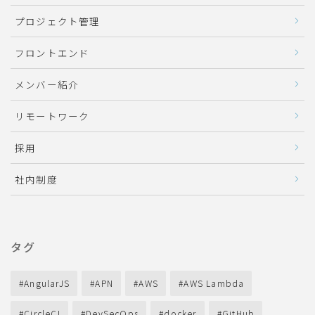
プロジェクト管理
フロントエンド
メンバー紹介
リモートワーク
採用
社内制度
タグ
AngularJS
APN
AWS
AWS Lambda
CircleCI
DevSecOps
docker
GitHub