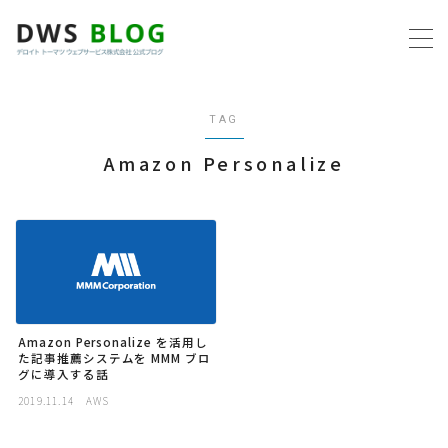
MENU
TAG
ホーム
Amazon Personalize
AWS
プログラミング
ビジネス
Amazon Personalize を活用し
リモートワーク
た記事推薦システムを MMM ブロ
グに導入する話
2019.11.14
AWS
社内制度