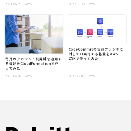
2024.06.20
AWS
2023.06.29
AWS
採用
公式ページ
CodeCommitの任意ブランチに
対してCI実行する基盤をAWS
CDKで作ってみた
毎月のアカウント利用料を通知す
る機能をCloudFormationで作
ってみた！
2023.04.07
AWS
2022.12.06
AWS