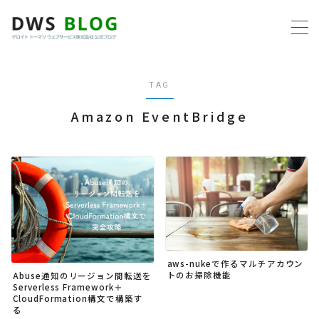
MENU
TAG
ホーム
Amazon EventBridge
AWS
プログラミング
ビジネス
リモートワーク
aws-nukeで作るマルチアカウン
トのお掃除機能
Abuse通知のリージョン間転送を
Serverless Framework＋
社内制度
CloudFormation構文で構築す
る