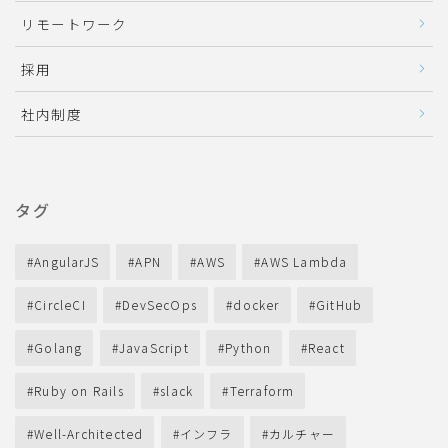
リモートワーク
採用
社内制度
タグ
AngularJS
APN
AWS
AWS Lambda
CircleCI
DevSecOps
docker
GitHub
Golang
JavaScript
Python
React
Ruby on Rails
slack
Terraform
Well-Architected
インフラ
カルチャー