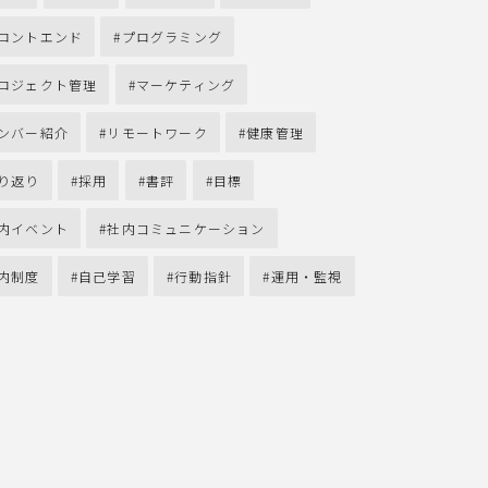
ロントエンド
プログラミング
ロジェクト管理
マーケティング
ンバー紹介
リモートワーク
健康管理
り返り
採用
書評
目標
内イベント
社内コミュニケーション
内制度
自己学習
行動指針
運用・監視