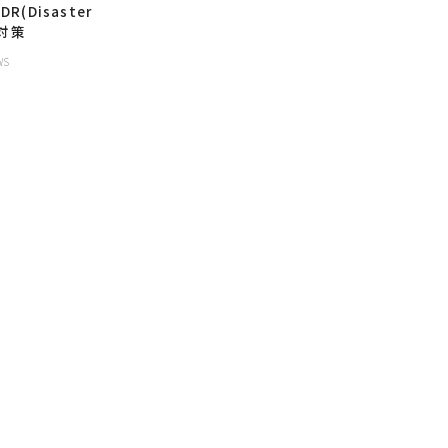
R(Disaster
)対策
WS