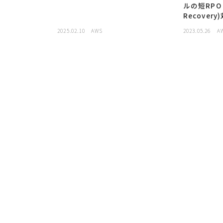
ルの短RPO D
Recovery
2025.02.10
AWS
2023.05.26
A