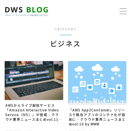
MENU
CATEGORY
ホーム
ビジネス
AWS
プログラミング
ビジネス
リモートワーク
AWSからライブ配信サービス
「Amazon Interactive Video
「AWS App2Container」リリー
Service（IVS）」が登場 - クラ
スで既存アプリのコンテナ化が容
ウド業界ニュースまとめvol.11
易に - クラウド業界ニュースまと
社内制度
by MMM
めvol.10 by MMM