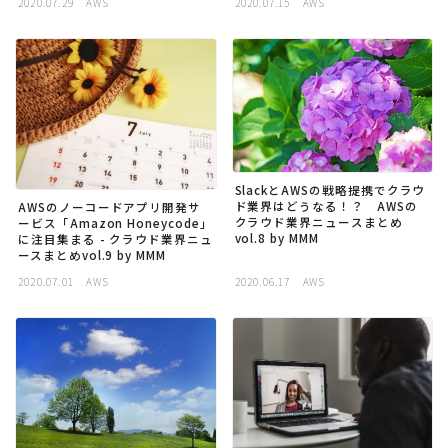
2020.07.29
AWS
2020.07.15
AWS
採用
公式ページ
SlackとAWSの戦略提携でクラウ
ド業界はどうなる！？ AWSの
AWSのノーコードアプリ開発サ
クラウド業界ニュースまとめ
ービス「Amazon Honeycode」
vol.8 by MMM
に注目集まる - クラウド業界ニュ
ースまとめvol.9 by MMM
2020.07.01
AWS
2020.06.17
AWS