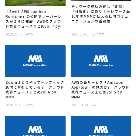
テレワーク成功の鍵は『雑談』
『可視化』にあり！テレワーク歴
「Swift AWS Lambda
10年のMMMが伝える社内コミュ
Runtime」の公開でサーバーレ
ニケーションの重要性
スがさらに発展 AWSのクラウ
ド業界ニュースまとめvol.7 by
MMM
2020.06.03
AWS
2020.06.01
ビジネス
Zoomはどうやってトラフィック
AWSの新サービス「Amazon
急増に対処している？ クラウド
AppFlow」の魅力は? クラウド
業界ニュースまとめvol.6 by
業界ニュースまとめvol.5 by
MMM
MMM
2020.05.13
AWS
2020.04.28
AWS