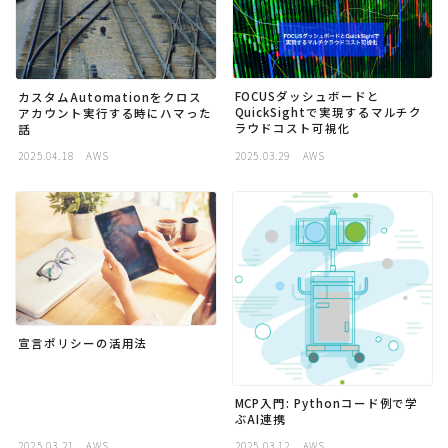
FOCUSダッシュボードと
カスタムAutomationをクロス
QuickSightで実現するマルチク
アカウント実行する時にハマった
ラウドコスト可視化
話
2025.04.18
AWS
2025.03.29
AWS
宣言ポリシーの活用法
MCP入門: Pythonコード例で学
ぶAI連携
2025.03.21
AWS
2025.03.12
AWS