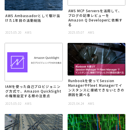
AWS MCP Serversを活用して、
ブログの記事レビューを
AWS Ambassadorとして駆け抜
Amazon Q Developerに依頼す
けた1年目の活動総括
る
2025.05.20
AWS
2025.05.07
AWS
Runbookを使ってSession
ManagerやFleet Managerでイ
IAMを使った自己プロビジョニン
ンスタンスに接続できないときの
グ方式で、Amazon QuickSight
原因を調べる
の権限設定する際の注意点
2025.05.02
AWS
2025.04.24
AWS