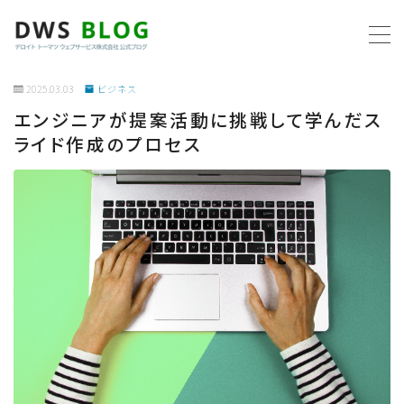
MENU
2025.03.03
ビジネス
エンジニアが提案活動に挑戦して学んだス
ホーム
ライド作成のプロセス
AWS
プログラミング
ビジネス
リモートワーク
社内制度