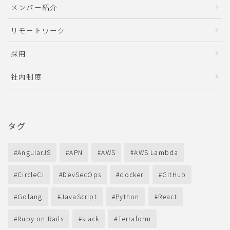
メンバー紹介
リモートワーク
採用
社内制度
タグ
AngularJS
APN
AWS
AWS Lambda
CircleCI
DevSecOps
docker
GitHub
Golang
JavaScript
Python
React
Ruby on Rails
slack
Terraform