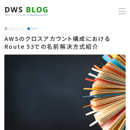
MENU
2025.02.20
AWS
AWSのクロスアカウント構成における
ホーム
Route 53での名前解決方式紹介
AWS
プログラミング
ビジネス
リモートワーク
社内制度