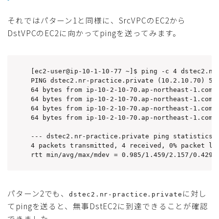
それではパターン1と同様に、SrcVPCのEC2から
DstVPCのEC2に向かってpingを送ってみます。
[ec2-user@ip-10-1-10-77 ~]$ ping -c 4 dstec2.nr-
PING dstec2.nr-practice.private (10.2.10.70) 56(
64 bytes from ip-10-2-10-70.ap-northeast-1.compu
64 bytes from ip-10-2-10-70.ap-northeast-1.compu
64 bytes from ip-10-2-10-70.ap-northeast-1.compu
64 bytes from ip-10-2-10-70.ap-northeast-1.compu
--- dstec2.nr-practice.private ping statistics -
4 packets transmitted, 4 received, 0% packet los
rtt min/avg/max/mdev = 0.985/1.459/2.157/0.429 
パターン2でも、
に対し
dstec2.nr-practice.private
てpingを送ると、無事DstEC2に到達できることが確認
できました。