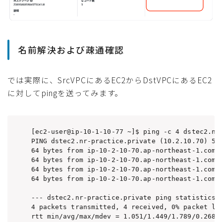
名前解決および疎通確認
では実際に、SrcVPCにあるEC2からDstVPCにあるEC2
に対してpingを送ってみます。
[ec2-user@ip-10-1-10-77 ~]$ ping -c 4 dstec2.nr-
PING dstec2.nr-practice.private (10.2.10.70) 56(
64 bytes from ip-10-2-10-70.ap-northeast-1.compu
64 bytes from ip-10-2-10-70.ap-northeast-1.compu
64 bytes from ip-10-2-10-70.ap-northeast-1.compu
64 bytes from ip-10-2-10-70.ap-northeast-1.compu
--- dstec2.nr-practice.private ping statistics -
4 packets transmitted, 4 received, 0% packet los
rtt min/avg/max/mdev = 1.051/1.449/1.789/0.268 