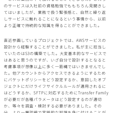
のサービスは入社前の資格勉強でももちろん見聞きし
てはいましたが、業務で扱う緊張感と、自然と繰り返
しサービスに触れることになるという事情から、以前
より正確で持続的な知識を得ることができました。
直近参画しているプロジェクトでは、AWSサービスの
設計から経験することができました。私が主に担当し
ていたのはS3の構築でした。大変基本的なサービスで
はあると思うのですが、いざ自分で設計するとなると
考慮事項が想像以上に多く一筋縄ではいきませんでし
た。他アカウントからアクセスできるようにするため
にバケットポリシーをどう設定するか、意図したオブ
ジェクトにだけライフサイクルルールが適用されるに
はどうするか、SFTPに対応するためにTransfer Family
が必要だが各種パラメータはどう設定するのが適切
か、等々を調査・検討する必要がありました。その
分、より一層詳細で実践的な知識を身に付けることが