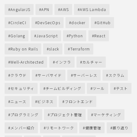
AngularJS
APN
AWS
AWS Lambda
CircleCI
DevSecOps
docker
GitHub
Golang
JavaScript
Python
React
Ruby on Rails
slack
Terraform
Well-Architected
インフラ
カルチャー
クラウド
サーバサイド
サーバーレス
スクラム
セキュリティ
チームビルディング
ツール
テスト
ニュース
ビジネス
フロントエンド
プログラミング
プロジェクト管理
マーケティング
メンバー紹介
リモートワーク
健康管理
振り返り