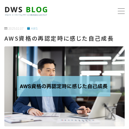
MENU
2025.02.07
AWS
AWS資格の再認定時に感じた自己成長
ホーム
AWS
プログラミング
ビジネス
リモートワーク
社内制度