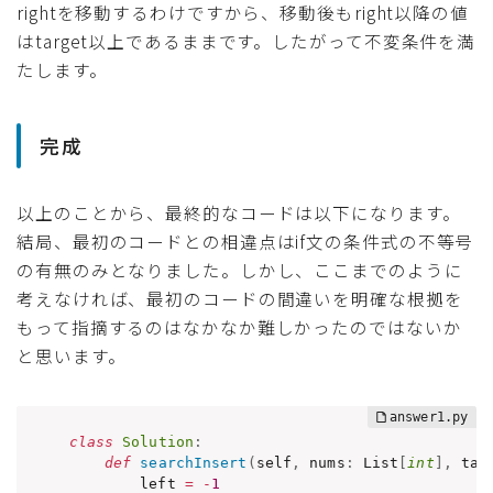
rightを移動するわけですから、移動後もright以降の値
はtarget以上であるままです。したがって不変条件を満
たします。
完成
以上のことから、最終的なコードは以下になります。
結局、最初のコードとの相違点はif文の条件式の不等号
の有無のみとなりました。しかし、ここまでのように
考えなければ、最初のコードの間違いを明確な根拠を
もって指摘するのはなかなか難しかったのではないか
と思います。
class
Solution
:
def
searchInsert
(
self
,
 nums
:
 List
[
int
]
,
 tar
        left 
=
-
1