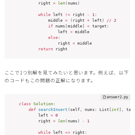
        right 
=
len
(
nums
)
while
 left 
!=
 right 
-
1
:
            middle 
=
(
right 
+
 left
)
//
2
if
 nums
[
middle
]
<
 target
:
                left 
=
 middle

else
:
                right 
=
 middle

return
 right
ここで1つ別解を見てみたいと思います。例えば、以下
のコードもこの問題の正解になります。
class
Solution
:
def
searchInsert
(
self
,
 nums
:
 List
[
int
]
,
 tar
        left 
=
0
        right 
=
len
(
nums
)
-
1
while
 left 
<=
 right
: