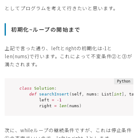
としてプログラムを考えて行きたいと思います。
初期化~ループの開始まで
上記で言った通り、leftとrightの初期化は-1と
len(nums)で行います。これによって不変条件②と③が
満たされます。
class
Solution
:
def
searchInsert
(
self
,
 nums
:
 List
[
int
]
,
 tar
        left 
=
-
1
        right 
=
len
(
nums
)
次に、whileループの継続条件ですが、これは停止条件
①の否定でいいので、left != right -1とします。