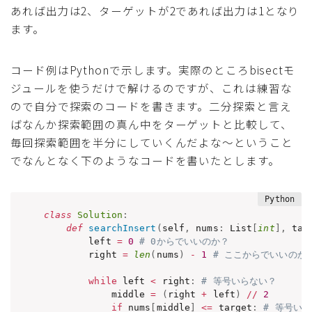
あれば出力は2、ターゲットが2であれば出力は1となり
ます。
コード例はPythonで示します。実際のところbisectモ
ジュールを使うだけで解けるのですが、これは練習な
ので自分で探索のコードを書きます。二分探索と言え
ばなんか探索範囲の真ん中をターゲットと比較して、
毎回探索範囲を半分にしていくんだよな〜ということ
でなんとなく下のようなコードを書いたとします。
class
Solution
:
def
searchInsert
(
self
,
 nums
:
 List
[
int
]
,
 tar
        left 
=
0
# 0からでいいのか？
        right 
=
len
(
nums
)
-
1
# ここからでいいのか
while
 left 
<
 right
:
# 等号いらない？
            middle 
=
(
right 
+
 left
)
//
2
if
 nums
[
middle
]
<=
 target
:
# 等号い