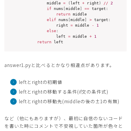
            middle 
=
(
left 
+
 right
)
//
2
if
 nums
[
middle
]
==
 target
:
return
 middle

elif
 nums
[
middle
]
>
 target
:
                right 
=
 middle 
-
1
else
:
                left 
=
 middle 
+
1
return
 left
answer1.pyと比べるとかなり相違点があります。
leftとrightの初期値
leftとrightの移動する条件(if文の条件式)
leftとrightの移動先(middleの後の±1の有無)
など（他にもありますが）、最初に自信のないコード
を書いた時にコメントで不安視していた箇所が色々と