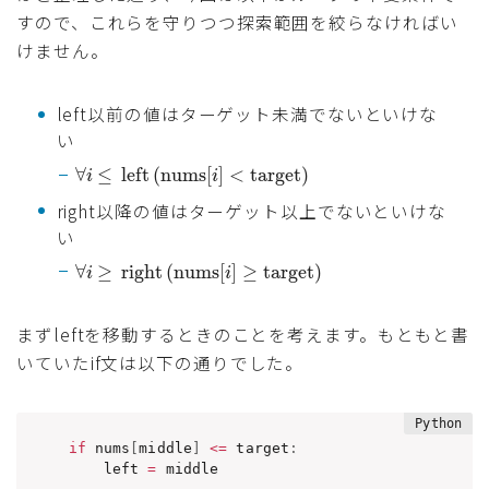
すので、これらを守りつつ探索範囲を絞らなければい
けません。
left以前の値はターゲット未満でないといけな
い
∀
≤
left
(nums
[
]
<
target)
i
i
right以降の値はターゲット以上でないといけな
い
∀
≥
right
(nums
[
]
≥
target)
i
i
まずleftを移動するときのことを考えます。もともと書
いていたif文は以下の通りでした。
if
 nums
[
middle
]
<=
 target
:
    left 
=
 middle