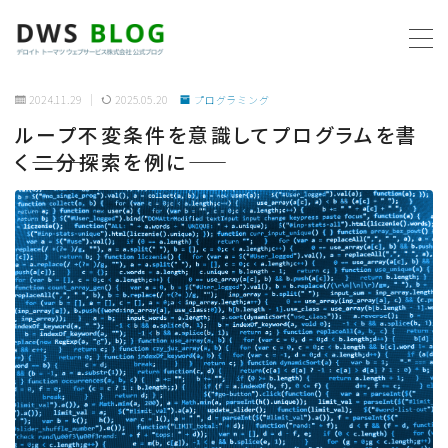
MENU
2024.11.29
2025.05.20
プログラミング
ループ不変条件を意識してプログラムを書
ホーム
く―――二分探索を例に――
AWS
プログラミング
ビジネス
リモートワーク
社内制度