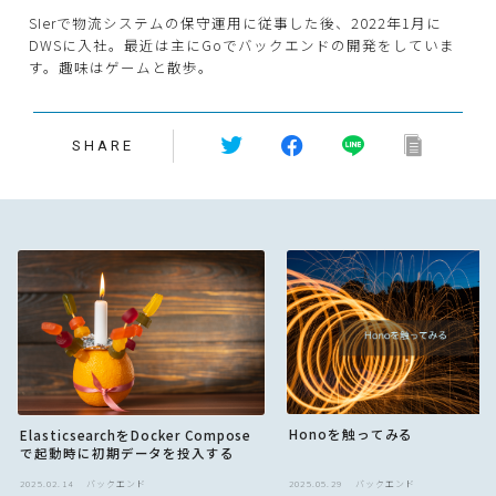
SIerで物流システムの保守運用に従事した後、2022年1月に
DWSに入社。最近は主にGoでバックエンドの開発をしていま
す。趣味はゲームと散歩。
SHARE
Honoを触ってみる
ElasticsearchをDocker Compose
で起動時に初期データを投入する
2025.02.14
バックエンド
2025.05.29
バックエンド