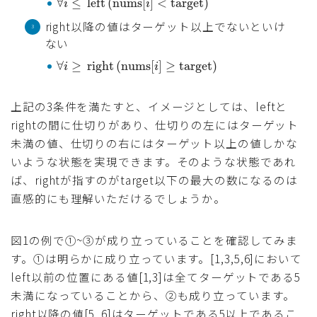
∀
≤
left
(nums
[
]
<
target)
i
i
right以降の値はターゲット以上でないといけ
ない
∀
≥
right
(nums
[
]
≥
target)
i
i
上記の3条件を満たすと、イメージとしては、leftと
rightの間に仕切りがあり、仕切りの左にはターゲット
未満の値、仕切りの右にはターゲット以上の値しかな
いような状態を実現できます。そのような状態であれ
ば、rightが指すのがtarget以下の最大の数になるのは
直感的にも理解いただけるでしょうか。
図1の例で①~③が成り立っていることを確認してみま
す。①は明らかに成り立っています。[1,3,5,6]において
left以前の位置にある値[1,3]は全てターゲットである5
未満になっていることから、②も成り立っています。
right以降の値[5, 6]はターゲットである5以上であるこ