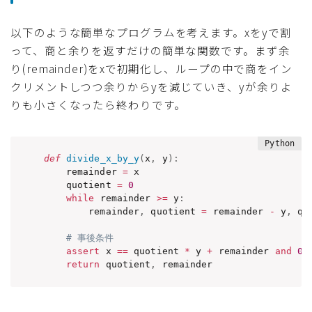
以下のような簡単なプログラムを考えます。xをyで割
って、商と余りを返すだけの簡単な関数です。まず余
り(remainder)をxで初期化し、ループの中で商をイン
クリメントしつつ余りからyを減じていき、yが余りよ
りも小さくなったら終わりです。
def
divide_x_by_y
(
x
,
 y
)
:
    remainder 
=
 x

    quotient 
=
0
while
 remainder 
>=
 y
:
        remainder
,
 quotient 
=
 remainder 
-
 y
,
 qu
# 事後条件
assert
 x 
==
 quotient 
*
 y 
+
 remainder 
and
0
return
 quotient
,
 remainder