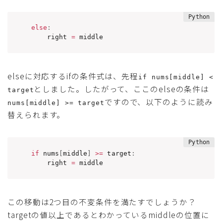
else
:
    right 
=
 middle
elseに対応するifの条件式は、先程
if nums[middle] <
としました。したがって、ここのelseの条件は
target
ですので、以下のように読み
nums[middle] >= target
替えられます。
if
 nums
[
middle
]
>=
 target
:
    right 
=
 middle
この移動は2つ目の不変条件を満たすでしょうか？
targetの値以上であるとわかっているmiddleの位置に