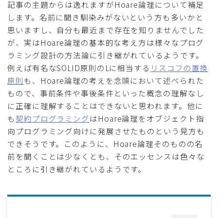
記事の主題からは逸れますがHoare論理について補足
します。名前に聞き馴染みがないという方も多いかと
思いますし、自分も最近まで存在を知りませんでした
が、実はHoare論理の基本的な考え方は様々なプログ
ラミング設計の方法論に引き継がれているようです。
例えば有名なSOLID原則のLに相当する
リスコフの置換
原則
も、Hoare論理の考えを念頭において述べられた
もので、事前条件や事後条件といった概念の理解なし
に正確に理解することはできないと思われます。他に
も
契約プログラミング
はHoare論理をオブジェクト指
向プログラミング向けに発展させたものという見方も
できそうです。このように、Hoare論理そのものの名
前を聞くことは少なくとも、そのエッセンスは色々な
ところに引き継がれているようです。