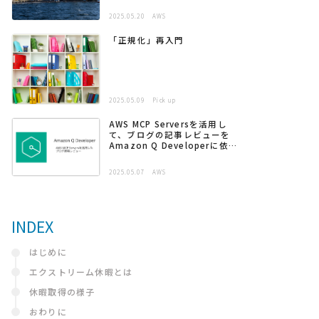
2025.05.20
AWS
「正規化」再入門
2025.05.09
Pick up
AWS MCP Serversを活用し
て、ブログの記事レビューを
Amazon Q Developerに依頼
する
2025.05.07
AWS
INDEX
はじめに
エクストリーム休暇とは
休暇取得の様子
おわりに