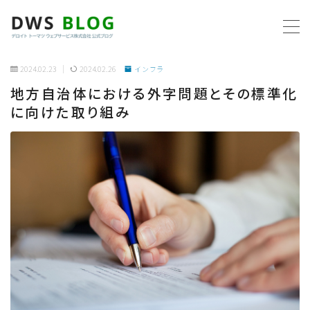
MENU
2024.02.23
2024.02.26
インフラ
地方自治体における外字問題とその標準化
ホーム
に向けた取り組み
AWS
プログラミング
ビジネス
リモートワーク
社内制度