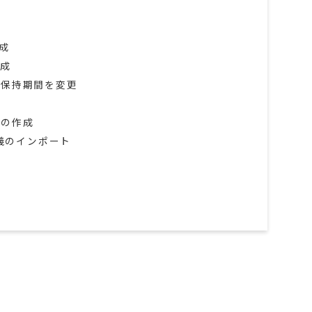
成
作成
グ保持期間を変更
Sの作成
定義のインポート