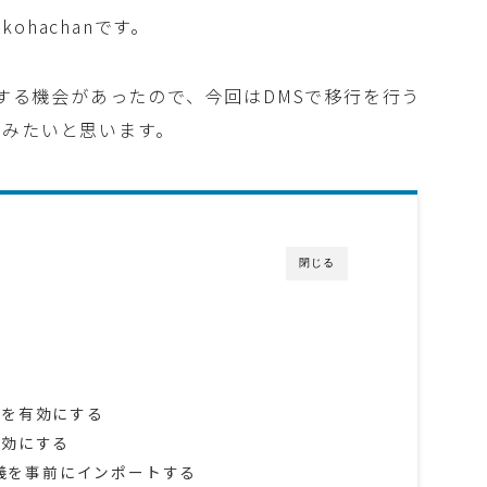
hachanです。
証する機会があったので、今回はDMSで移行を行う
てみたいと思います。
閉じる
グを有効にする
無効にする
ル定義を事前にインポートする